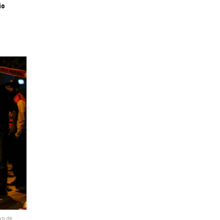
io
ayo de