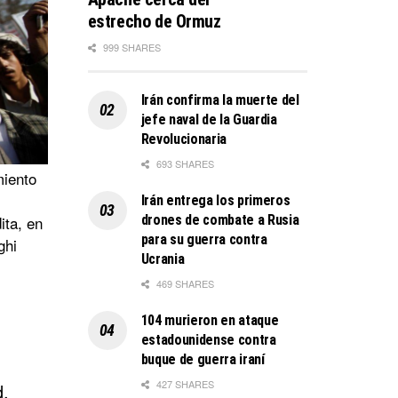
estrecho de Ormuz
999 SHARES
Irán confirma la muerte del
jefe naval de la Guardia
Revolucionaria
693 SHARES
miento
Irán entrega los primeros
ita, en
drones de combate a Rusia
para su guerra contra
ghi
Ucrania
469 SHARES
104 murieron en ataque
estadounidense contra
buque de guerra iraní
427 SHARES
d,