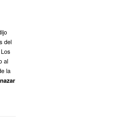
ijo
s del
 Los
o al
e la
enazar