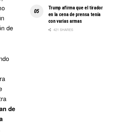
mo
Trump afirma que el tirador
en la cena de prensa tenía
ún
con varias armas
ón de
421 SHARES
ando
ra
e
tra
an de
a
a