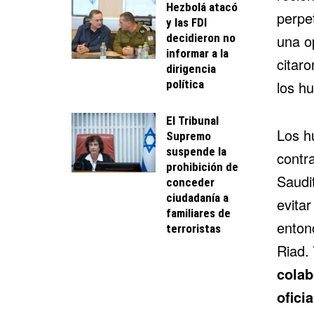
Hezbolá atacó
perpe
y las FDI
decidieron no
una o
informar a la
citar
dirigencia
política
los hu
El Tribunal
Los h
Supremo
suspende la
contr
prohibición de
Saudi
conceder
ciudadanía a
evita
familiares de
enton
terroristas
Riad.
colab
ofici