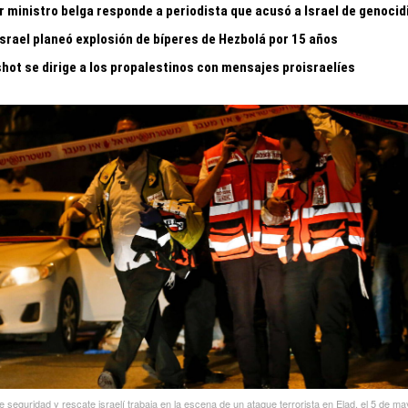
r ministro belga responde a periodista que acusó a Israel de genocid
Israel planeó explosión de bíperes de Hezbolá por 15 años
shot se dirige a los propalestinos con mensajes proisraelíes
 seguridad y rescate israelí trabaja en la escena de un ataque terrorista en Elad, el 5 de m