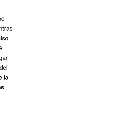
be
ntras
iso
A
gar
del
e la
as