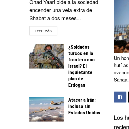
Ohad Yaari pide a la sociedad
encender una vela extra de
Shabat a dos meses...
DETAILS
LEER MÁS
¿Soldados
turcos en la
Un hom
frontera con
hutí as
Israel? El
avances
inquietante
plan de
Sanaa,
Erdogan
Atacar a Irán:
incluso sin
Estados Unidos
Los h
recien