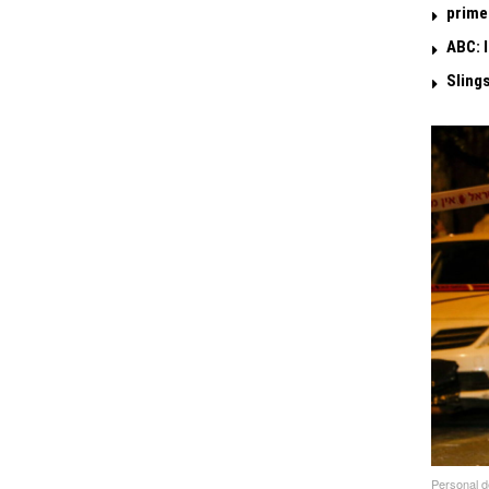
prime
ABC: 
Sling
Personal de