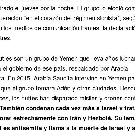
trado el jueves
por la noche. El grupo lo elogió co
peración “en el corazón del régimen sionista”, seg
on los medios de comunicación iraníes, la declaraci
tíes.
utíes son un grupo de Yemen que lleva años luch
a el gobierno de ese país, respaldado por Arabia
ta. En 2015, Arabia Saudita intervino en Yemen pa
r que el grupo tomara Adén y otras ciudades. Desd
ces, los hutíes han disparado misiles y drones con
También condenan cada vez más a Israel y trat
orar estrechamente con Irán y Hezbolá. Su lem
al es antisemita y llama a la muerte de Israel y 