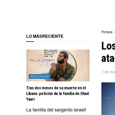
Portada
LO MÁS
RECIENTE
Los
ata
7 de ma
SEGURIDAD
Tras dos meses de su muerte en el
Líbano: petición de la familia de Ohad
Yaari
La familia del sargento israelí