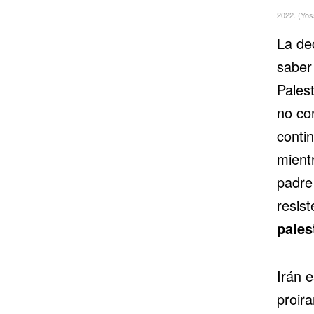
2022. (Yos
La de
saber
Pales
no co
contin
mientr
padre 
resist
pales
Irán e
proir