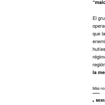
“mald
El gru
operac
que la
enemi
hutíe
régim
regió
la me
Más not
MENS