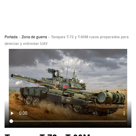
Portada
»
Zona de guerra
»
Tanques T-72 y T-90M rusos preparados para
detectar y enfrentar UAV