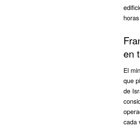
edifi
horas
Fra
en t
El min
que p
de Isr
consid
operac
cada v