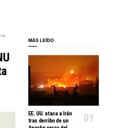
í de
MÁS LEÍDO
NU
ta
EE. UU. ataca a Irán
tras derribo de un
Apache cerca del