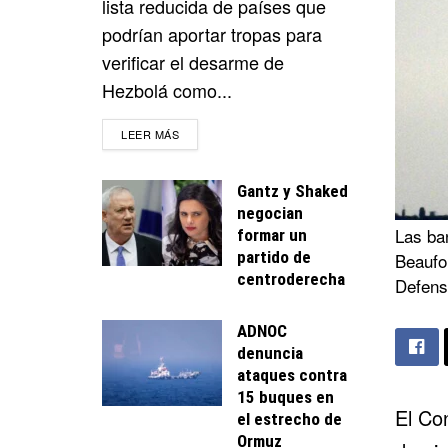
lista reducida de países que
podrían aportar tropas para
verificar el desarme de
Hezbolá como...
DETAILS
LEER MÁS
Gantz y Shaked
negocian
Las ban
formar un
partido de
Beaufor
centroderecha
Defens
ADNOC
denuncia
ataques contra
15 buques en
El Co
el estrecho de
Ormuz