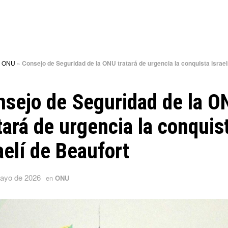
»
ONU
»
Consejo de Seguridad de la ONU tratará de urgencia la conquista israel
sejo de Seguridad de la O
tará de urgencia la conquis
aelí de Beaufort
ayo de 2026
en
ONU