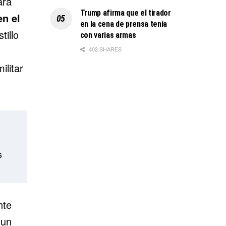
ara
Trump afirma que el tirador
en el
en la cena de prensa tenía
tillo
con varias armas
402 SHARES
ilitar
s
nte
 un