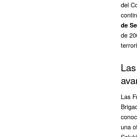
del C
contin
de Se
de 200
terror
Las
ava
Las F
Briga
conoc
una o
Saluki