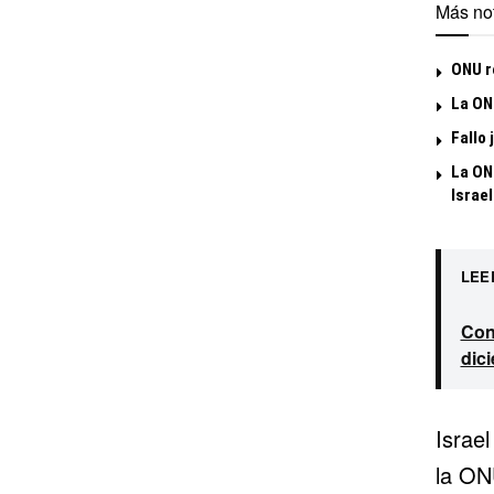
Más not
ONU re
La ON
Fallo 
La ON
Israel
LEE
Con
dic
Israe
la ON