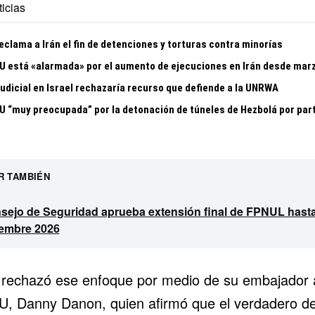
icias
clama a Irán el fin de detenciones y torturas contra minorías
U está «alarmada» por el aumento de ejecuciones en Irán desde mar
judicial en Israel rechazaría recurso que defiende a la UNRWA
U “muy preocupada” por la detonación de túneles de Hezbolá por par
R TAMBIÉN
sejo de Seguridad aprueba extensión final de FPNUL hast
iembre 2026
l rechazó ese enfoque por medio de su embajador 
U, Danny Danon, quien afirmó que el verdadero d