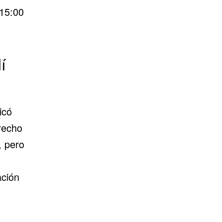
 15:00
í
icó
recho
, pero
ación