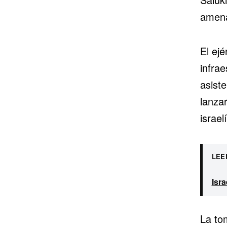
amena
El ejé
infrae
asist
lanza
israel
LEE
Isra
La to