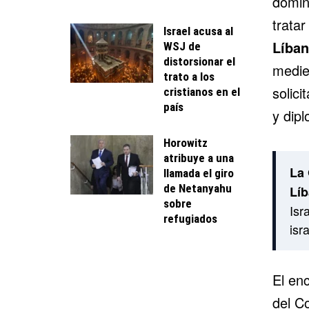
domin
tratar
Israel acusa al
Líba
WSJ de
distorsionar el
mediev
trato a los
solic
cristianos en el
país
y dipl
Horowitz
atribuye a una
La 
llamada el giro
de Netanyahu
Lí
sobre
Isr
refugiados
isr
El en
del C