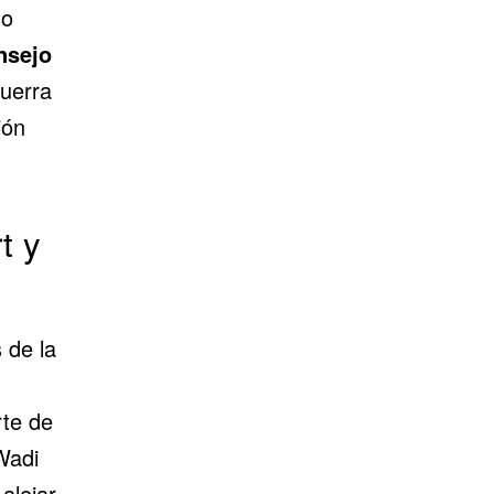
so
nsejo
guerra
ión
t y
 de la
rte de
Wadi
alejar