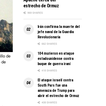
estrecho de Ormuz
969 SHARES
Irán confirma la muerte del
jefe naval de la Guardia
Revolucionaria
662 SHARES
104 murieron en ataque
llo de
estadounidense contra
o de
buque de guerra iraní
418 SHARES
El ataque israelí contra
South Pars fue una
amenaza de Trump para
abrir el estrecho de Ormuz
408 SHARES