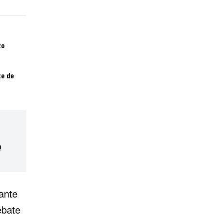
zo
te de
a
ante
ebate