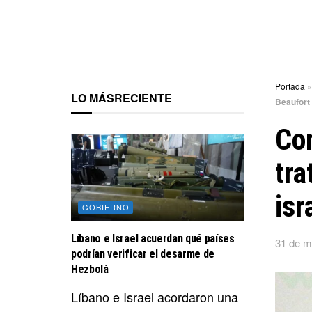
Portada
LO MÁS
RECIENTE
Beaufort
Con
tra
isr
GOBIERNO
Líbano e Israel acuerdan qué países
31 de m
podrían verificar el desarme de
Hezbolá
Líbano e Israel acordaron una