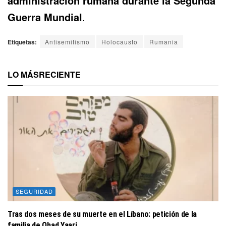
administración rumana durante la Segunda
Guerra Mundial
.
Etiquetas:
Antisemitismo
Holocausto
Rumania
LO MÁS
RECIENTE
SEGURIDAD
Tras dos meses de su muerte en el Líbano: petición de la
familia de Ohad Yaari