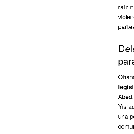
raíz 
violen
parte
Del
para
Ohana
legis
Abed,
Yisra
una p
comun