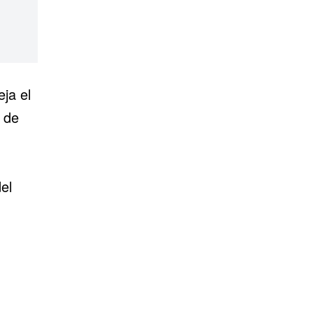
eja el
a de
el