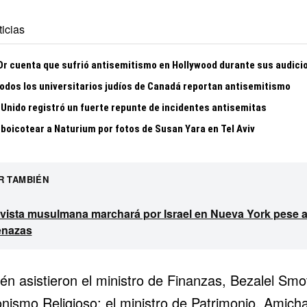
icias
 Or cuenta que sufrió antisemitismo en Hollywood durante sus audici
todos los universitarios judíos de Canadá reportan antisemitismo
 Unido registró un fuerte repunte de incidentes antisemitas
 boicotear a Naturium por fotos de Susan Yara en Tel Aviv
R TAMBIÉN
ivista musulmana marchará por Israel en Nueva York pese 
nazas
én asistieron el ministro de Finanzas, Bezalel Smot
nismo Religioso; el ministro de Patrimonio, Amicha