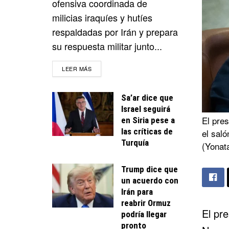
ofensiva coordinada de
milicias iraquíes y hutíes
respaldadas por Irán y prepara
su respuesta militar junto...
DETAILS
LEER MÁS
Sa’ar dice que
Israel seguirá
El pres
en Siria pese a
las críticas de
el saló
Turquía
(Yonat
Trump dice que
un acuerdo con
Irán para
reabrir Ormuz
El pr
podría llegar
pronto