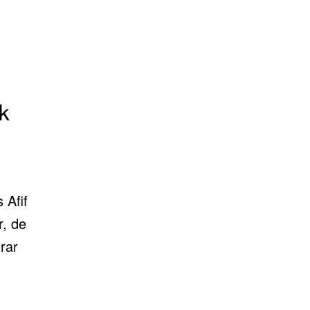
k
s Afif
r, de
rar