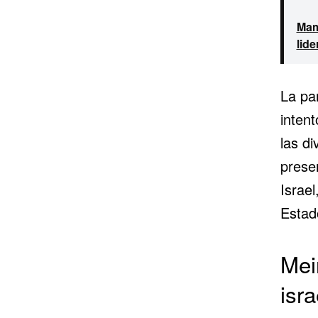
Mam
lide
La par
intent
las di
prese
Israel
Estad
Mei
isra