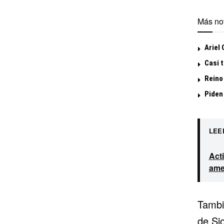
Más not
Ariel
Casi 
Reino
Piden
LEE
Act
ame
Tambi
de Sio