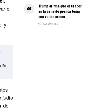
el
,
Trump afirma que el tirador
ar el
en la cena de prensa tenía
con varias armas
l y
402 SHARES
n
udía
ntes
o judío
r de