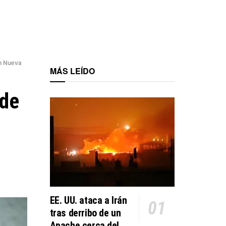
en Nueva
MÁS LEÍDO
 de
EE. UU. ataca a Irán
tras derribo de un
Apache cerca del