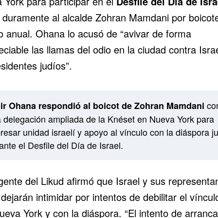
 York para participar en el
Desfile del Día de Isra
có duramente al alcalde Zohran Mamdani por boicote
o anual. Ohana lo acusó de “avivar de forma
ciable las llamas del odio en la ciudad contra Israe
sidentes judíos”.
co
r Ohana respondió al boicot de Zohran Mamdani
 delegación ampliada de la Knéset en Nueva York para
resar unidad israelí y apoyo al vínculo con la diáspora j
ante el Desfile del Día de Israel.
igente del Likud afirmó que Israel y sus representa
dejarán intimidar por intentos de debilitar el víncul
ueva York y con la diáspora. “El intento de arranca