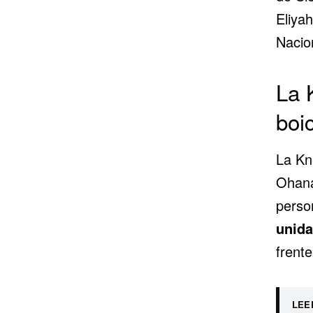
Eliyah
Nacio
La 
boi
La Kné
Ohana
perso
unida
frente
LEE