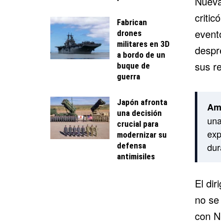
Nueva
criti
Fabrican
event
drones
militares en 3D
despre
a bordo de un
sus re
buque de
guerra
Japón afronta
Ami
una decisión
una
crucial para
exp
modernizar su
defensa
dur
antimisiles
El dir
no se 
con N