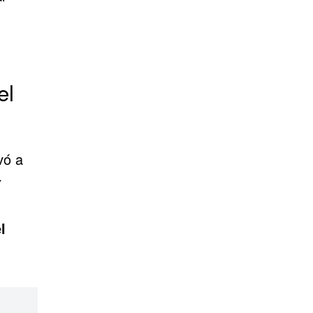
el
vó a
r
l