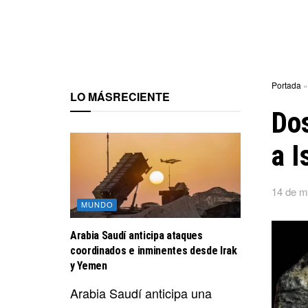
Portada
LO MÁS
RECIENTE
Do
a I
14 de m
MUNDO
Arabia Saudí anticipa ataques
coordinados e inminentes desde Irak
y Yemen
Arabia Saudí anticipa una