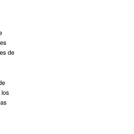
e
e
nes
nes de
de
 los
las