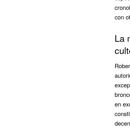
cronol
con o
La 
cult
Rober
autori
excep
bronc
en ex
const
decen