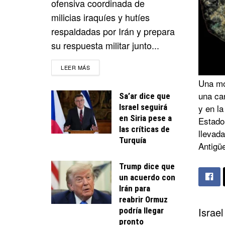
ofensiva coordinada de
milicias iraquíes y hutíes
respaldadas por Irán y prepara
su respuesta militar junto...
DETAILS
LEER MÁS
Una mo
una ca
Sa’ar dice que
Israel seguirá
y en la
en Siria pese a
Estado 
las críticas de
llevada
Turquía
Antigüe
Trump dice que
un acuerdo con
Irán para
reabrir Ormuz
Israe
podría llegar
pronto