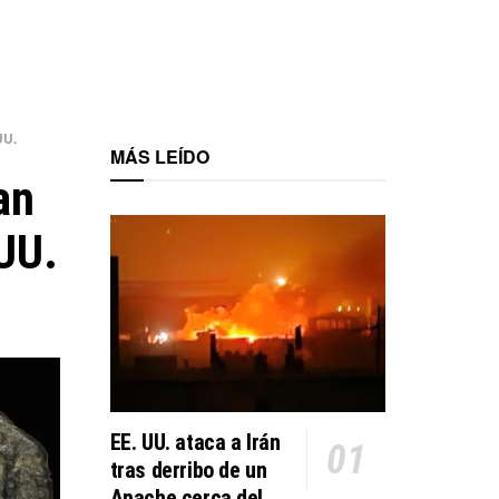
UU.
MÁS LEÍDO
an
 UU.
EE. UU. ataca a Irán
tras derribo de un
Apache cerca del