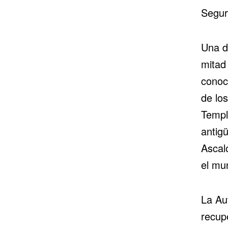
Segur
Una d
mitad 
conoc
de lo
Templ
antig
Ascal
el mu
La Au
recupe