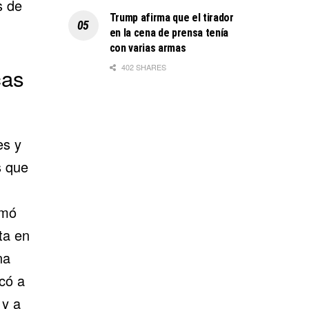
s de
Trump afirma que el tirador
en la cena de prensa tenía
con varias armas
402 SHARES
cas
es y
s que
rmó
ta en
na
có a
 y a