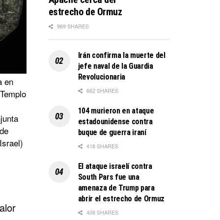
estrecho de Ormuz
969 SHARES
Irán confirma la muerte del
jefe naval de la Guardia
Revolucionaria
a en
662 SHARES
 Templo
104 murieron en ataque
junta
estadounidense contra
 de
buque de guerra iraní
Israel)
418 SHARES
El ataque israelí contra
South Pars fue una
amenaza de Trump para
abrir el estrecho de Ormuz
alor
408 SHARES