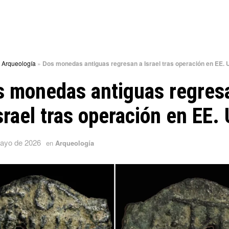
»
Arqueología
»
Dos monedas antiguas regresan a Israel tras operación en EE. 
s monedas antiguas regres
srael tras operación en EE.
ayo de 2026
en
Arqueología