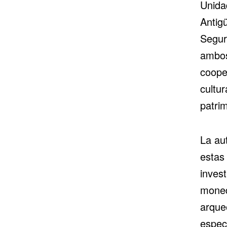
Unida
Antigü
Segur
ambos
cooper
cultu
patri
La au
estas
invest
moned
arqueo
especi