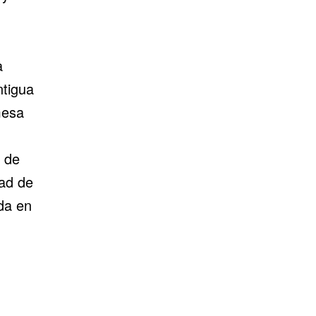
a
ntigua
mesa
s de
dad de
da en