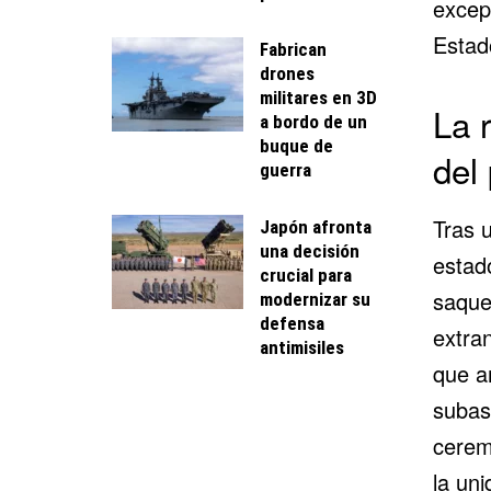
excep
Estado
Fabrican
drones
militares en 3D
La 
a bordo de un
buque de
del 
guerra
Tras 
Japón afronta
una decisión
estad
crucial para
saque
modernizar su
defensa
extra
antimisiles
que a
subas
cerem
la uni