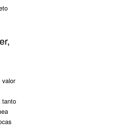
eto
er,
 valor
 tanto
nea
ocas