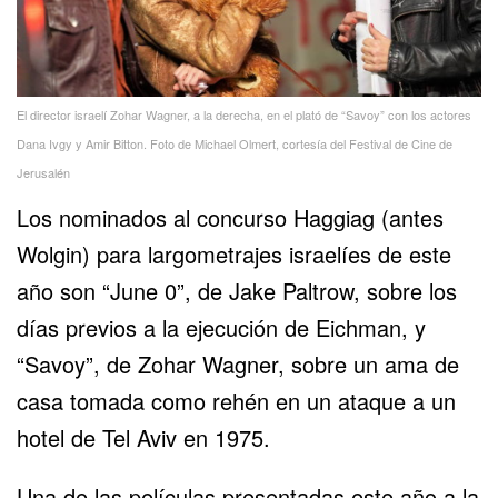
El director israelí Zohar Wagner, a la derecha, en el plató de “Savoy” con los actores
Dana Ivgy y Amir Bitton. Foto de Michael Olmert, cortesía del Festival de Cine de
Jerusalén
Los nominados al concurso Haggiag (antes
Wolgin) para
largometrajes israelíes
de este
año son “June 0”, de Jake Paltrow, sobre los
días previos a la ejecución de Eichman, y
“Savoy”, de Zohar Wagner, sobre un ama de
casa tomada como rehén en un ataque a un
hotel de Tel Aviv en 1975.
Una de las películas presentadas este año a la