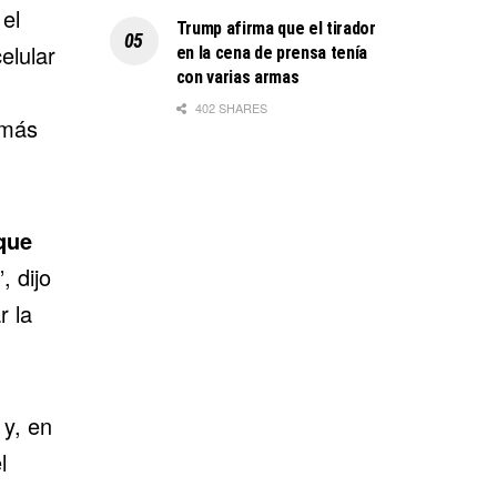
 el
Trump afirma que el tirador
elular
en la cena de prensa tenía
con varias armas
402 SHARES
 más
que
”, dijo
r la
 y, en
l