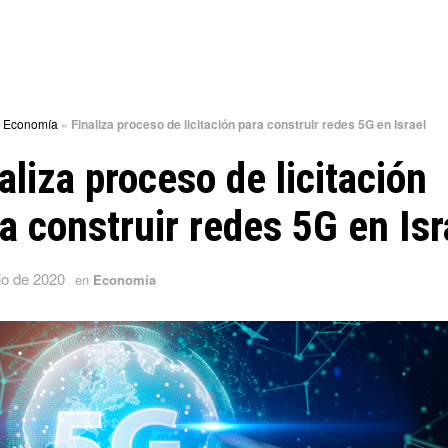
»
Economía
»
Finaliza proceso de licitación para construir redes 5G en Israel
aliza proceso de licitación
a construir redes 5G en Isr
io de 2020
en
Economía