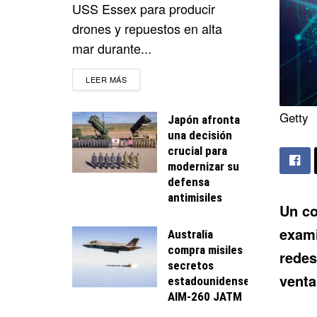
USS Essex para producir
drones y repuestos en alta
mar durante...
DETAILS
LEER MÁS
Getty
Japón afronta
una decisión
crucial para
modernizar su
defensa
antimisiles
Un co
exami
Australia
compra misiles
redes
secretos
venta
estadounidenses
AIM-260 JATM