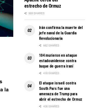
estrecho de Ormuz
969 SHARES
Irán confirma la muerte del
jefe naval de la Guardia
Revolucionaria
662 SHARES
104 murieron en ataque
estadounidense contra
buque de guerra iraní
418 SHARES
s
El ataque israelí contra
a la
South Pars fue una
amenaza de Trump para
abrir el estrecho de Ormuz
408 SHARES