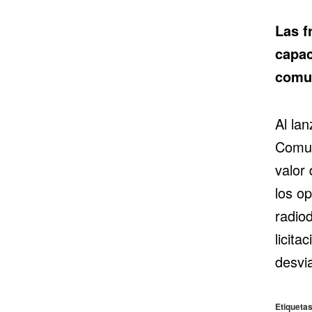
Las f
capac
comu
Al lan
Comun
valor
los o
radio
licita
desvi
Etiquetas