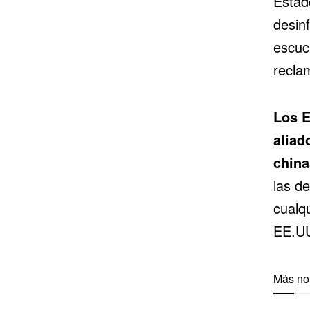
Estad
desin
escuc
recla
Los 
aliad
china
las de
cualq
EE.UU
Más not