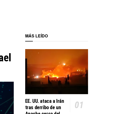
MÁS LEÍDO
ael
EE. UU. ataca a Irán
tras derribo de un
Apache cerca del