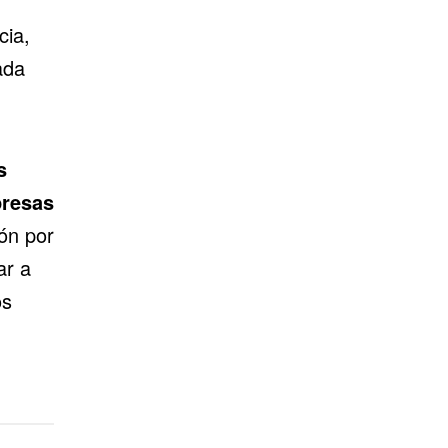
cia,
ada
s
presas
ón por
ar a
os