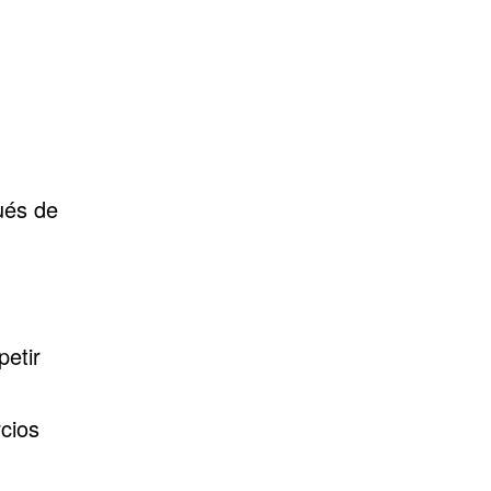
ués de
petir
cios