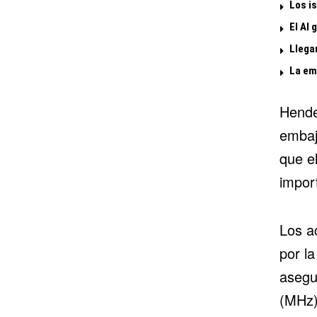
Los is
El Al 
Llega
La emi
Hendel
embaj
que e
impor
Los a
por la
asegu
(MHz)