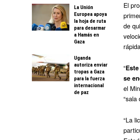
El pro
La Unión
Europea apoya
primer
la hoja de ruta
de qu
para desarmar
a Hamás en
veloc
Gaza
rápid
Uganda
autoriza enviar
“
Este
tropas a Gaza
se en
para la fuerza
internacional
el Mi
de paz
“sala 
“La li
partic