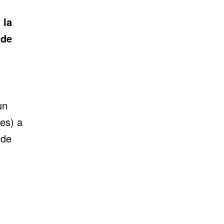
 la
 de
un
es) a
 de