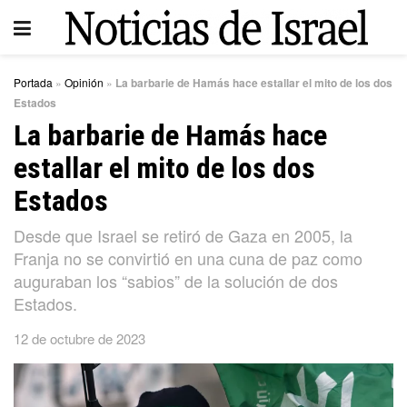
Portada
»
Opinión
»
La barbarie de Hamás hace estallar el mito de los dos
Estados
La barbarie de Hamás hace
estallar el mito de los dos
Estados
Desde que Israel se retiró de Gaza en 2005, la
Franja no se convirtió en una cuna de paz como
auguraban los “sabios” de la solución de dos
Estados.
12 de octubre de 2023