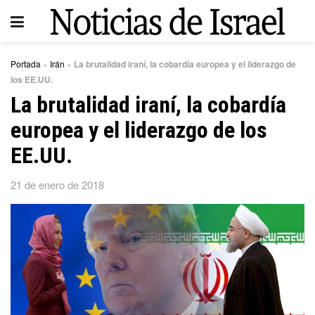
Portada
»
Irán
»
La brutalidad iraní, la cobardía europea y el liderazgo de
los EE.UU.
La brutalidad iraní, la cobardía
europea y el liderazgo de los
EE.UU.
21 de enero de 2018