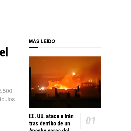
MÁS LEÍDO
el
2.500
ículos
EE. UU. ataca a Irán
tras derribo de un
Apache cerca del