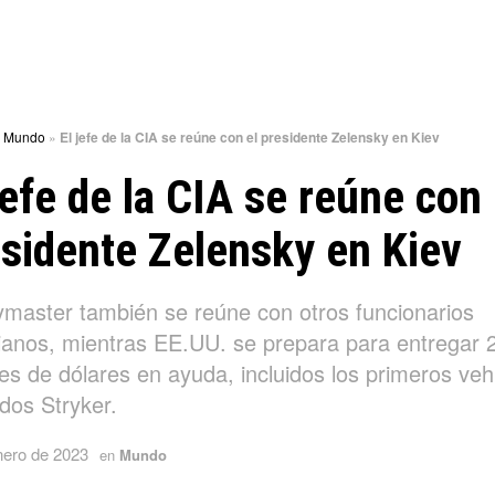
»
Mundo
»
El jefe de la CIA se reúne con el presidente Zelensky en Kiev
jefe de la CIA se reúne con 
sidente Zelensky en Kiev
ymaster también se reúne con otros funcionarios
ianos, mientras EE.UU. se prepara para entregar 
es de dólares en ayuda, incluidos los primeros veh
dos Stryker.
nero de 2023
en
Mundo