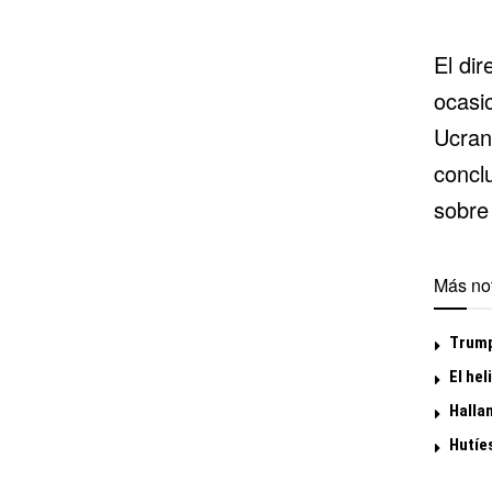
El di
ocasi
Ucran
concl
sobre
Más not
Trump
El he
Halla
Hutíe