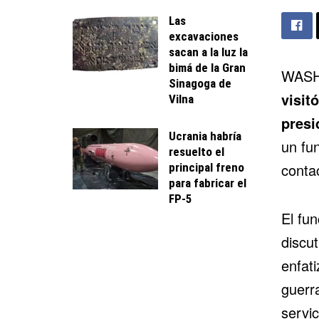
Las
excavaciones
sacan a la luz la
bimá de la Gran
WASH
Sinagoga de
visit
Vilna
presi
Ucrania habría
un fu
resuelto el
contac
principal freno
para fabricar el
FP-5
El fu
discut
enfat
guerr
servic