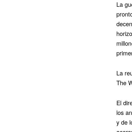
La gu
pront
decen
horiz
millo
prime
La re
The W
El di
los an
y de 
acerca