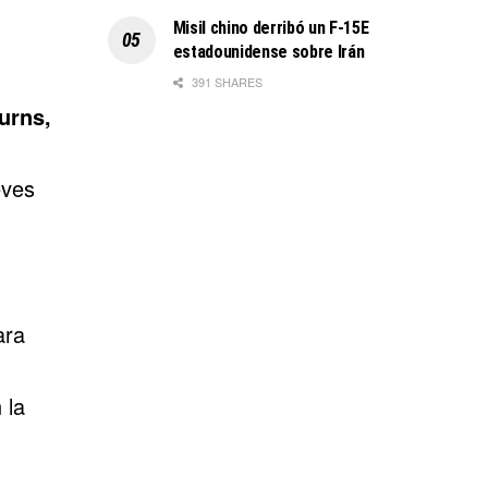
Misil chino derribó un F-15E
estadounidense sobre Irán
391 SHARES
urns
,
eves
ara
 la