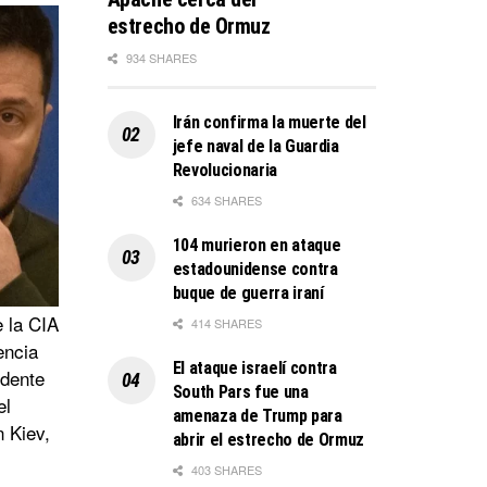
estrecho de Ormuz
934 SHARES
Irán confirma la muerte del
jefe naval de la Guardia
Revolucionaria
634 SHARES
104 murieron en ataque
estadounidense contra
buque de guerra iraní
 la CIA
414 SHARES
encia
El ataque israelí contra
idente
South Pars fue una
el
amenaza de Trump para
 Kiev,
abrir el estrecho de Ormuz
403 SHARES