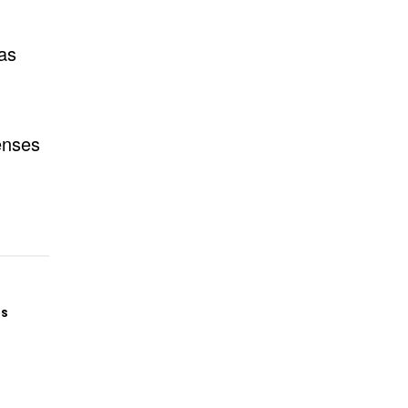
as
enses
os