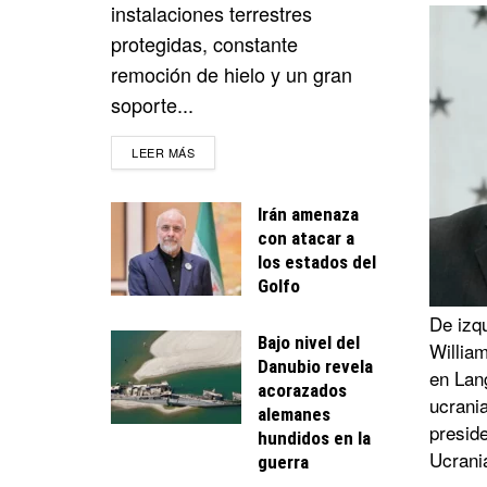
instalaciones terrestres
protegidas, constante
remoción de hielo y un gran
soporte...
DETAILS
LEER MÁS
Irán amenaza
con atacar a
los estados del
Golfo
De izq
Bajo nivel del
William
Danubio revela
en Lang
acorazados
ucrani
alemanes
preside
hundidos en la
Ucrani
guerra