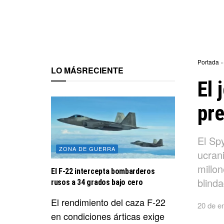
Portada
LO MÁS
RECIENTE
El 
pre
El Sp
ZONA DE GUERRA
ucran
millon
El F-22 intercepta bombarderos
blinda
rusos a 34 grados bajo cero
El rendimiento del caza F-22
20 de e
en condiciones árticas exige