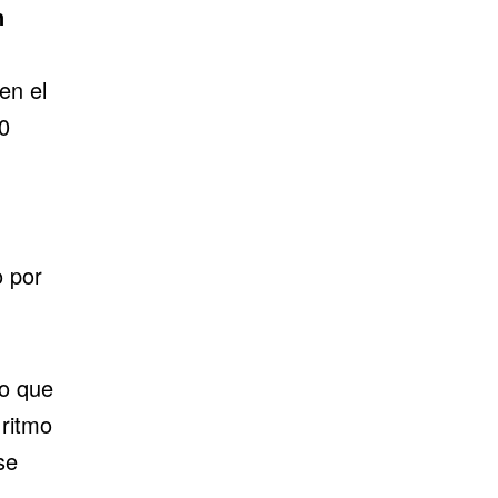
n
en el
0
o por
do que
 ritmo
se