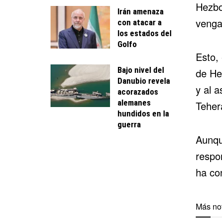
Hezbol
Irán amenaza
vengan
con atacar a
los estados del
Golfo
Esto,
Bajo nivel del
de He
Danubio revela
y al a
acorazados
alemanes
Teher
hundidos en la
guerra
Aunqu
respo
ha co
Más not