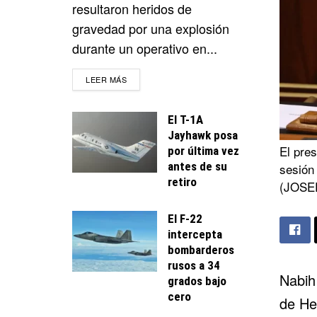
resultaron heridos de
gravedad por una explosión
durante un operativo en...
DETAILS
LEER MÁS
El T-1A
Jayhawk posa
El pres
por última vez
antes de su
sesión 
retiro
(JOSEP
El F-22
intercepta
bombarderos
rusos a 34
Nabih 
grados bajo
cero
de
He