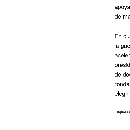
apoya
de ma
En cua
la gu
acele
presid
de do
ronda
elegir
Etiquetas