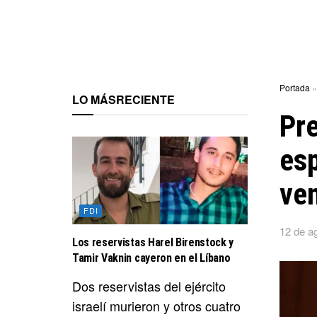
Portada
LO MÁS
RECIENTE
Pre
esp
ven
FDI
12 de a
Los reservistas Harel Birenstock y
Tamir Vaknin cayeron en el Líbano
Dos reservistas del ejército
israelí murieron y otros cuatro