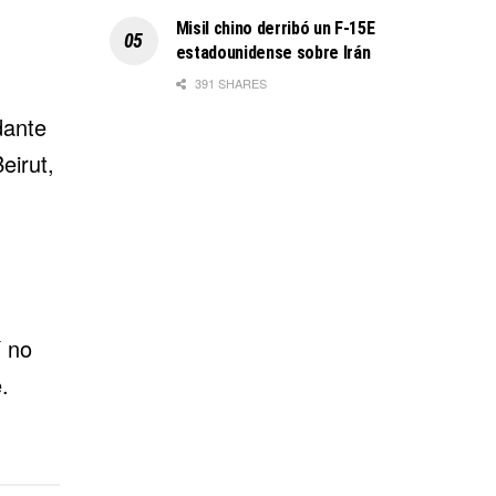
Misil chino derribó un F-15E
estadounidense sobre Irán
391 SHARES
dante
eirut,
í no
.