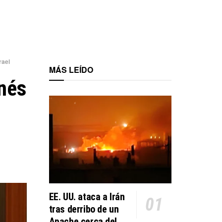
rael
MÁS LEÍDO
anés
EE. UU. ataca a Irán
tras derribo de un
Apache cerca del