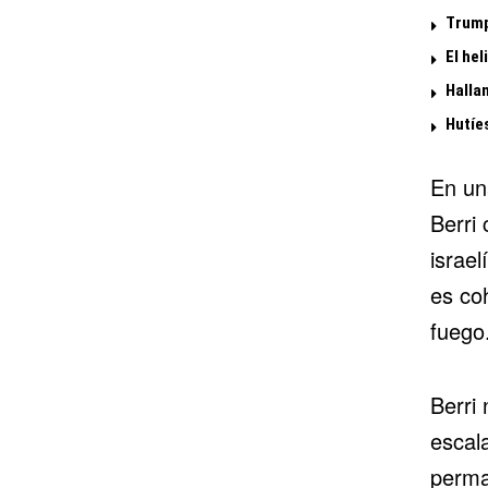
Trump
El he
Halla
Hutíe
En un
Berri
israe
es coh
fuego
Berri 
escal
perma