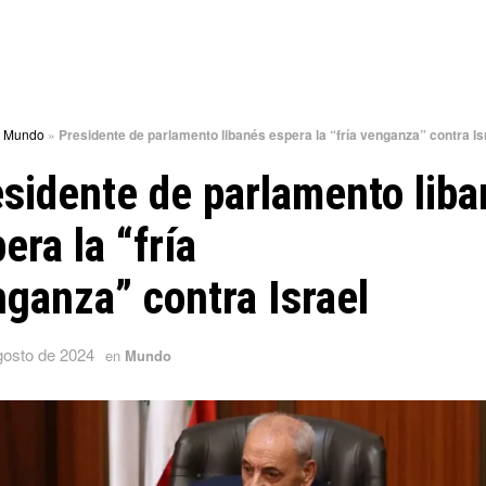
»
Mundo
»
Presidente de parlamento libanés espera la “fría venganza” contra Is
sidente de parlamento lib
era la “fría
ganza” contra Israel
gosto de 2024
en
Mundo