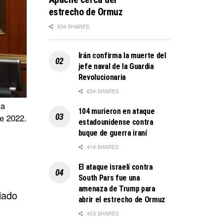
estrecho de Ormuz
934 SHARES
Irán confirma la muerte del
jefe naval de la Guardia
Revolucionaria
634 SHARES
ta
104 murieron en ataque
de 2022.
estadounidense contra
buque de guerra iraní
414 SHARES
El ataque israelí contra
South Pars fue una
amenaza de Trump para
iado
abrir el estrecho de Ormuz
403 SHARES