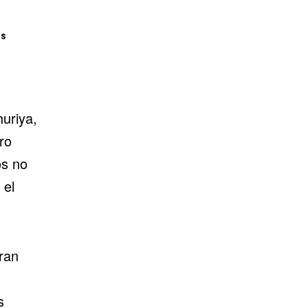
os
uriya,
ro
os no
 el
gran
s