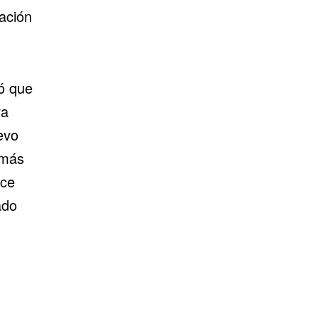
ación
có que
ra
evo
 más
oce
ado