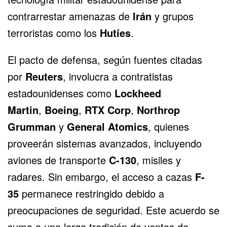
contrarrestar amenazas de
Irán
y grupos
terroristas como los
Hutíes
.
El pacto de defensa, según fuentes citadas
por
Reuters
, involucra a contratistas
estadounidenses como
Lockheed
Martin
,
Boeing
,
RTX Corp
,
Northrop
Grumman
y
General Atomics
, quienes
proveerán sistemas avanzados, incluyendo
aviones de transporte
C-130
, misiles y
radares. Sin embargo, el acceso a cazas
F-
35
permanece restringido debido a
preocupaciones de seguridad. Este acuerdo se
suma a una larga tradición de ventas de