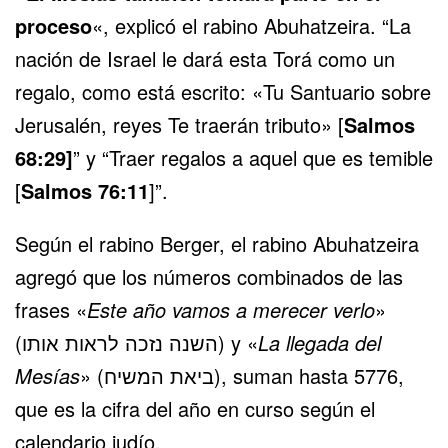
proceso
«, explicó el rabino Abuhatzeira. “La
nación de Israel le dará esta Torá como un
regalo, como está escrito: «Tu Santuario sobre
Jerusalén, reyes Te traerán tributo» [
Salmos
68:29]
” y “Traer regalos a aquel que es temible
[
Salmos 76:11
]”.
Según el rabino Berger, el rabino Abuhatzeira
agregó que los números combinados de las
frases «
Este año vamos a merecer verlo
»
(השנה נזכה לראות אותו) y «
La llegada del
Mesías
» (ביאת המשיח), suman hasta 5776,
que es la cifra del año en curso según el
calendario judío.