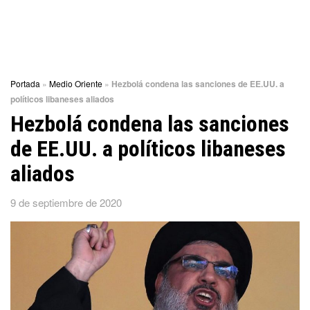
Portada
»
Medio Oriente
»
Hezbolá condena las sanciones de EE.UU. a
políticos libaneses aliados
Hezbolá condena las sanciones
de EE.UU. a políticos libaneses
aliados
9 de septiembre de 2020