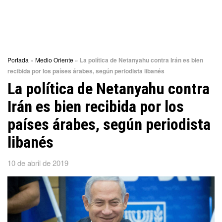
Portada
»
Medio Oriente
»
La política de Netanyahu contra Irán es bien
recibida por los países árabes, según periodista libanés
La política de Netanyahu contra
Irán es bien recibida por los
países árabes, según periodista
libanés
10 de abril de 2019