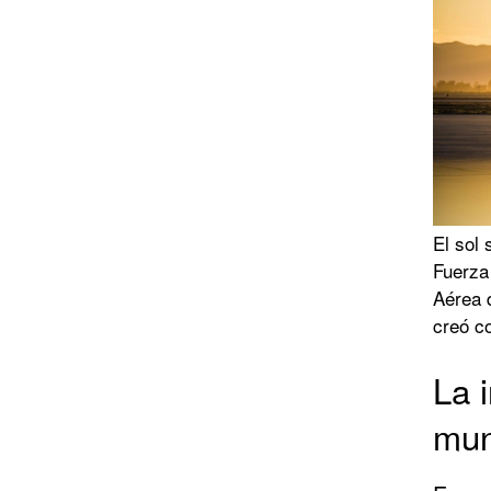
El sol 
Fuerza 
Aérea 
creó co
La 
mun