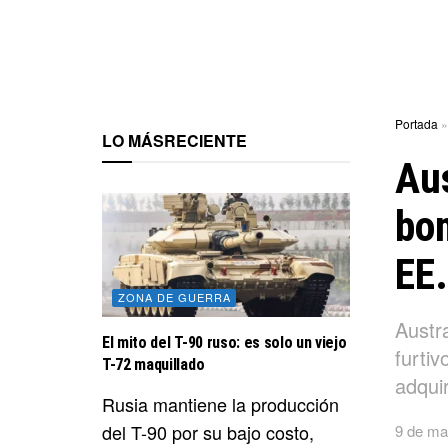
Portada
LO MÁS
RECIENTE
Aus
bom
EE.
ZONA DE GUERRA
Austr
El mito del T-90 ruso: es solo un viejo
furti
T-72 maquillado
adqui
Rusia mantiene la producción
del T-90 por su bajo costo,
9 de ma