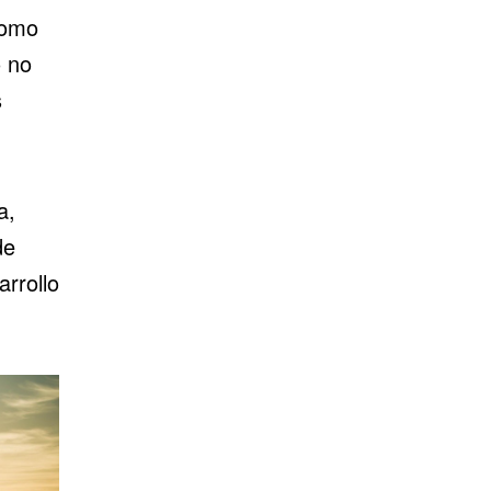
como
o no
s
a,
de
arrollo