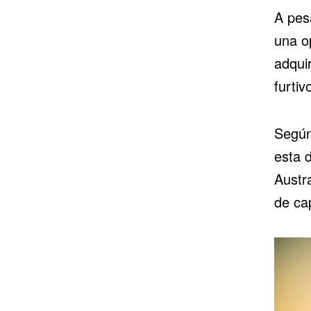
A pes
una op
adquir
furti
Según 
esta d
Austra
de ca