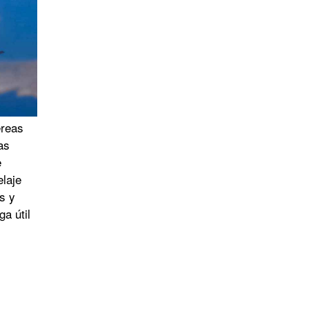
éreas
as
e
elaje
s y
a útil