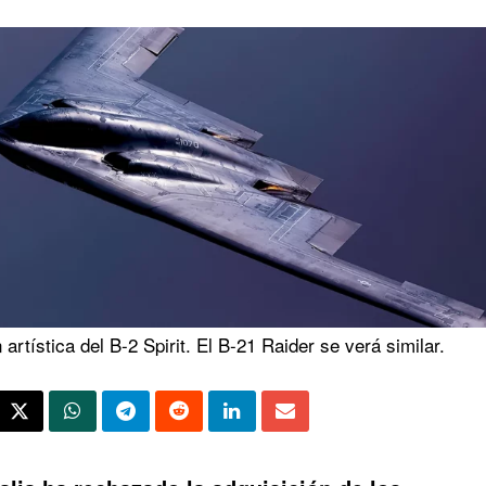
artística del B-2 Spirit. El B-21 Raider se verá similar.