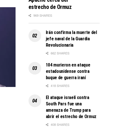
estrecho de Ormuz
969 SHARES
Irán confirma la muerte del
jefe naval de la Guardia
Revolucionaria
662 SHARES
104 murieron en ataque
estadounidense contra
buque de guerra iraní
418 SHARES
El ataque israelí contra
South Pars fue una
amenaza de Trump para
abrir el estrecho de Ormuz
408 SHARES