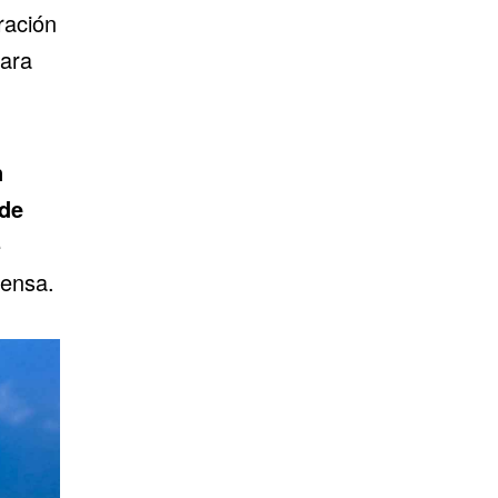
ración
para
.
n
 de
e
fensa.