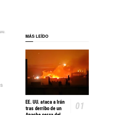
 UU.
MÁS LEÍDO
os
EE. UU. ataca a Irán
tras derribo de un
Apache cerca del