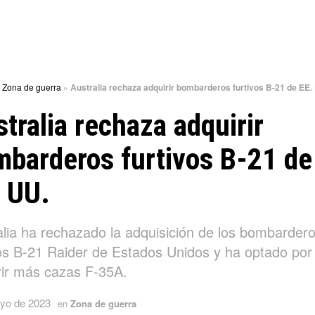
»
Zona de guerra
»
Australia rechaza adquirir bombarderos furtivos B-21 de EE.
tralia rechaza adquirir
barderos furtivos B-21 de
 UU.
alia ha rechazado la adquisición de los bombarder
vos B-21 Raider de Estados Unidos y ha optado por
rir más cazas F-35A.
yo de 2023
en
Zona de guerra