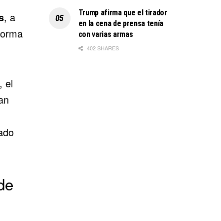
Trump afirma que el tirador
s
, a
en la cena de prensa tenía
forma
con varias armas
402 SHARES
 el
ían
tado
de