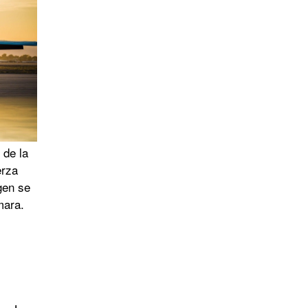
 de la
erza
gen se
mara.