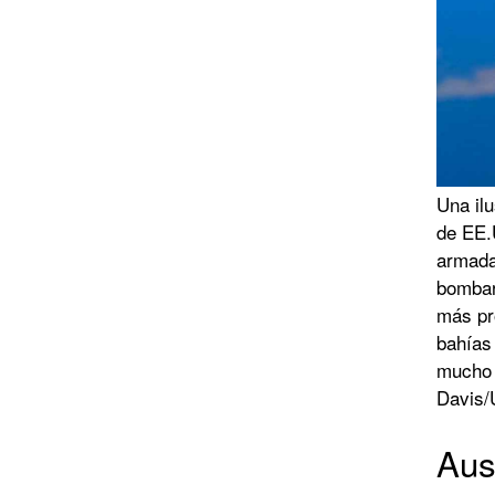
Una ilu
de EE.
armada
bombard
más pr
bahías
mucho 
Davis
Aus