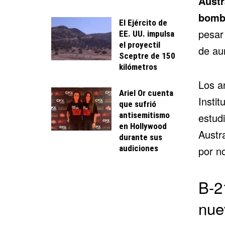
Austr
bomba
El Ejército de
pesar
EE. UU. impulsa
el proyectil
de au
Sceptre de 150
kilómetros
Los an
Ariel Or cuenta
Instit
que sufrió
antisemitismo
estudi
en Hollywood
Austra
durante sus
audiciones
por no
B-2
nue