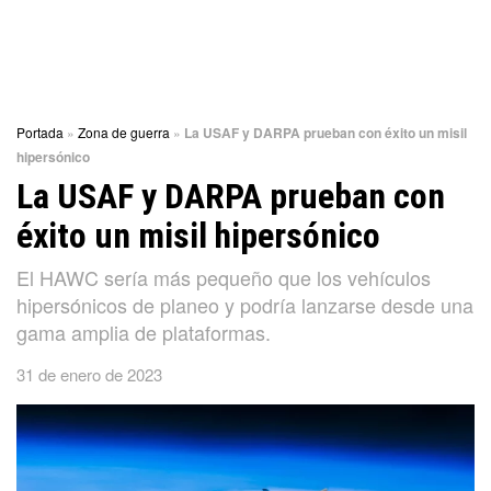
Portada
»
Zona de guerra
»
La USAF y DARPA prueban con éxito un misil
hipersónico
La USAF y DARPA prueban con
éxito un misil hipersónico
El HAWC sería más pequeño que los vehículos
hipersónicos de planeo y podría lanzarse desde una
gama amplia de plataformas.
31 de enero de 2023