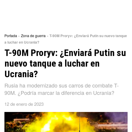
Portada
»
Zona de guerra
»
T-90M Proryv: ¿Enviará Putin su nuevo tanque
a luchar en Ucrania?
T-90M Proryv: ¿Enviará Putin su
nuevo tanque a luchar en
Ucrania?
Rusia ha modernizado sus carros de combate T-
90M. ¿Podría marcar la diferencia en Ucrania?
12 de enero de 2023