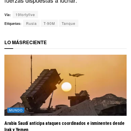
fuerzas dispuestas a luchar.
Vía:
19fortyfive
Etiquetas:
Rusia
T-90M
Tanque
LO MÁS
RECIENTE
MUNDO
Arabia Saudí anticipa ataques coordinados e inminentes desde
Irak y Yemen