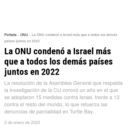
Portada
»
ONU
»
La ONU condenó a Israel más que a todos los demás
países juntos en 2022
La ONU condenó a Israel más
que a todos los demás países
juntos en 2022
La resolución de la Asamblea General que respalda
la investigación de la CIJ coronó un año en el que
se adoptaron 15 medidas contra Israel, frente a 13
contra el resto del mundo, lo que refuerza las
denuncias de parcialidad en Turtle Bay.
2 de enero de 2023