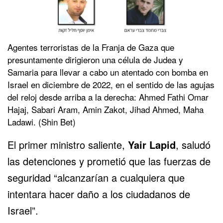
Agentes terroristas de la Franja de Gaza que
presuntamente dirigieron una célula de Judea y
Samaria para llevar a cabo un atentado con bomba en
Israel en diciembre de 2022, en el sentido de las agujas
del reloj desde arriba a la derecha: Ahmed Fathi Omar
Hajaj, Sabari Aram, Amin Zakot, Jihad Ahmed, Maha
Ladawi. (Shin Bet)
El primer ministro saliente,
Yair Lapid
, saludó
las detenciones y prometió que las fuerzas de
seguridad “alcanzarían a cualquiera que
intentara hacer daño a los ciudadanos de
Israel”.