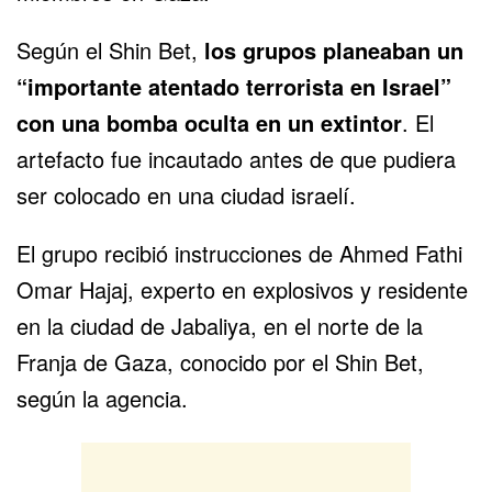
Según el Shin Bet,
los grupos planeaban un
“importante atentado terrorista en Israel”
con una bomba oculta en un extintor
. El
artefacto fue incautado antes de que pudiera
ser colocado en una ciudad israelí.
El grupo recibió instrucciones de Ahmed Fathi
Omar Hajaj, experto en explosivos y residente
en la ciudad de Jabaliya, en el norte de la
Franja de Gaza, conocido por el Shin Bet,
según la agencia.