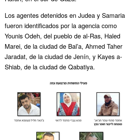
Los agentes detenidos en Judea y Samaria
fueron identificados por la agencia como
Younis Odeh, del pueblo de al-Ras, Haled
Marei, de la ciudad de Bal’a, Ahmed Taher
Jaradat, de la ciudad de Jenín, y Kayes a-
Shiab, de la ciudad de Qabatiya.