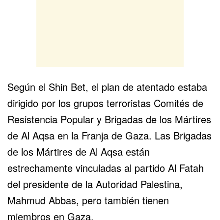
Según el Shin Bet, el plan de atentado estaba
dirigido por los grupos terroristas Comités de
Resistencia Popular y Brigadas de los Mártires
de Al Aqsa en la Franja de Gaza. Las Brigadas
de los Mártires de Al Aqsa están
estrechamente vinculadas al partido Al Fatah
del presidente de la
Autoridad Palestina
,
Mahmud Abbas, pero también tienen
miembros en Gaza.