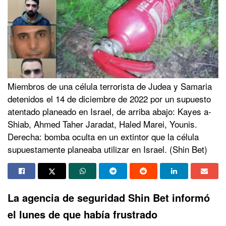
Miembros de una célula terrorista de Judea y Samaria
detenidos el 14 de diciembre de 2022 por un supuesto
atentado planeado en Israel, de arriba abajo: Kayes a-
Shiab, Ahmed Taher Jaradat, Haled Marei, Younis.
Derecha: bomba oculta en un extintor que la célula
supuestamente planeaba utilizar en Israel. (Shin Bet)
La agencia de seguridad
Shin Bet
informó
el lunes de que había frustrado