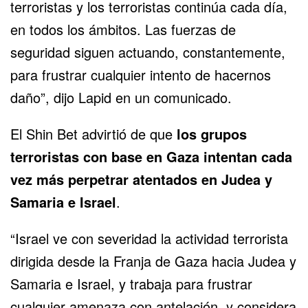
terroristas y los terroristas continúa cada día,
en todos los ámbitos. Las fuerzas de
seguridad siguen actuando, constantemente,
para frustrar cualquier intento de hacernos
daño”, dijo Lapid en un comunicado.
El Shin Bet advirtió de que
los grupos
terroristas con base en Gaza intentan cada
vez más perpetrar atentados en Judea y
Samaria e Israel
.
“Israel ve con severidad la actividad terrorista
dirigida desde la Franja de Gaza hacia Judea y
Samaria e Israel, y trabaja para frustrar
cualquier amenaza con antelación, y considera