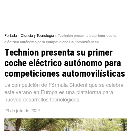
Portada
»
Ciencia y Tecnología
»
Technion presenta su primer coche
eléctrico autónomo para competiciones automovilísticas
Technion presenta su primer
coche eléctrico autónomo para
competiciones automovilísticas
La competición de Fórmula Student que se celebra
este verano en Europa es una plataforma para
nuevos desarrollos tecnológicos.
29 de julio de 2022