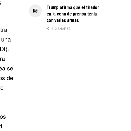
s
Trump afirma que el tirador
en la cena de prensa tenía
con varias armas
tra
412 SHARES
e una
DI).
ra
rea se
os de
ue
los
d.