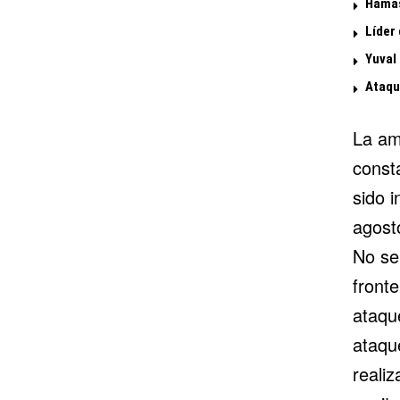
Hamás
Líder
Yuval
Ataque
La am
const
sido 
agosto
No se 
fronte
ataque
ataqu
realiz