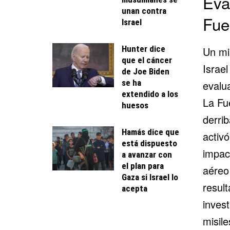
Eva
unan contra
Fue
Israel
Hunter dice
Un mis
que el cáncer
Israel
de Joe Biden
se ha
evalua
extendido a los
La Fu
huesos
derrib
Hamás dice que
activ
está dispuesto
impact
a avanzar con
el plan para
aéreo
Gaza si Israel lo
result
acepta
invest
misil