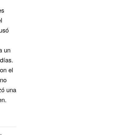
es
l
usó
a un
 días.
on el
 no
izó una
en.