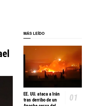
MÁS LEÍDO
ael
EE. UU. ataca a Irán
tras derribo de un
Apache cerca del