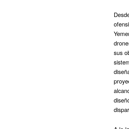
Desde
ofens
Yemen
drone
sus ob
sistem
diseñ
proyec
alcan
diseñó
dispar