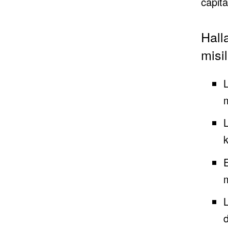
capita
Hall
misi
L
m
E
m