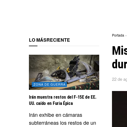
Portada
LO MÁS
RECIENTE
Mis
dur
22 de a
ZONA DE GUERRA
Irán muestra restos del F-15E de EE.
UU. caído en Furia Épica
Irán exhibe en cámaras
subterráneas los restos de un