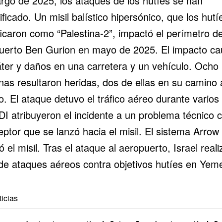
argo de 2025, los ataques de los hutíes se han
ificado. Un misil balístico hipersónico, que los hutí
ficaron como “Palestina-2”, impactó el perímetro de
uerto Ben Gurion en mayo de 2025. El impacto ca
áter y daños en una carretera y un vehículo. Ocho
nas resultaron heridas, dos de ellas en su camino 
o. El ataque detuvo el tráfico aéreo durante varios
DI atribuyeron el incidente a un problema técnico c
eptor que se lanzó hacia el misil. El sistema Arrow
ó el misil. Tras el ataque al aeropuerto, Israel real
 de ataques aéreos contra objetivos hutíes en Yem
icias