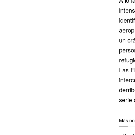
A lo l
intens
identi
aerop
un cr
perso
refugi
Las F
interc
derrib
serie
Más not