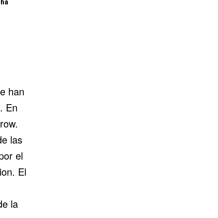
oha
ue han
. En
rrow.
de las
por el
ion
. El
de la