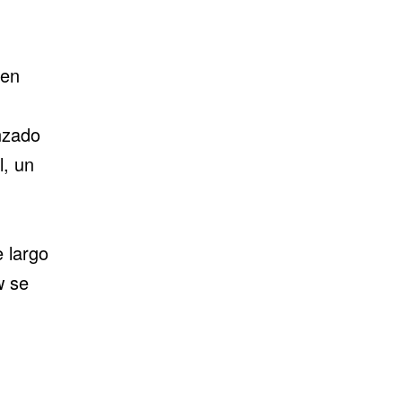
 en
nzado
l, un
e largo
w
se