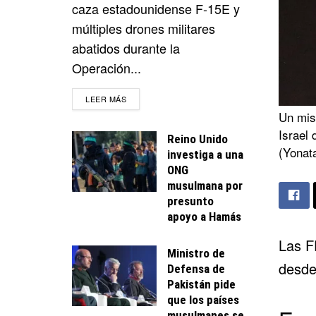
caza estadounidense F-15E y
múltiples drones militares
abatidos durante la
Operación...
DETAILS
LEER MÁS
Un misi
Israel
Reino Unido
(Yonat
investiga a una
ONG
musulmana por
presunto
apoyo a Hamás
Las FD
Ministro de
desde
Defensa de
Pakistán pide
que los países
musulmanes se