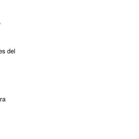
e
es del
tra