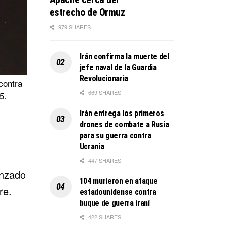
estrecho de Ormuz
979 SHARES
Irán confirma la muerte del
jefe naval de la Guardia
Revolucionaria
contra
669 SHARES
5.
Irán entrega los primeros
drones de combate a Rusia
para su guerra contra
Ucrania
447 SHARES
anzado
104 murieron en ataque
re.
estadounidense contra
buque de guerra iraní
422 SHARES