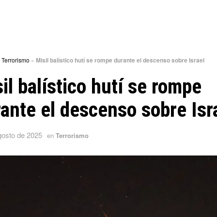
»
Terrorismo
»
Misil balístico hutí se rompe durante el descenso sobre Israel
il balístico hutí se rompe
ante el descenso sobre Isr
gosto de 2025
en
Terrorismo