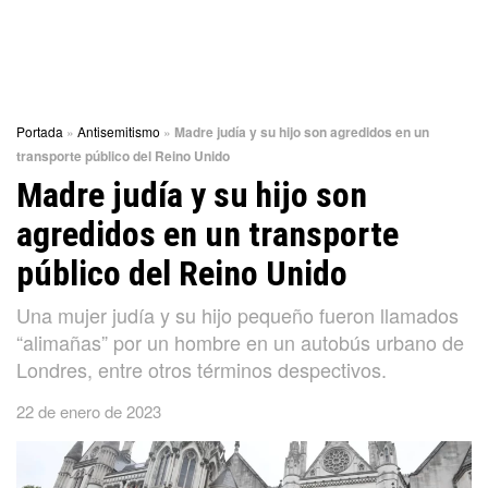
Portada
»
Antisemitismo
»
Madre judía y su hijo son agredidos en un
transporte público del Reino Unido
Madre judía y su hijo son
agredidos en un transporte
público del Reino Unido
Una mujer judía y su hijo pequeño fueron llamados
“alimañas” por un hombre en un autobús urbano de
Londres, entre otros términos despectivos.
22 de enero de 2023