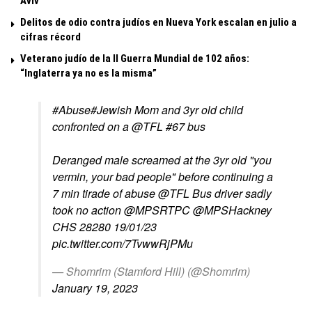
Aviv
Delitos de odio contra judíos en Nueva York escalan en julio a
cifras récord
Veterano judío de la II Guerra Mundial de 102 años:
“Inglaterra ya no es la misma”
#Abuse
#Jewish
Mom and 3yr old child
confronted on a
@TFL
#67 bus
Deranged male screamed at the 3yr old "you
vermin, your bad people" before continuing a
7 min tirade of abuse
@TFL
Bus driver sadly
took no action
@MPSRTPC
@MPSHackney
CHS 28280 19/01/23
pic.twitter.com/7TvwwRjPMu
— Shomrim (Stamford Hill) (@Shomrim)
January 19, 2023