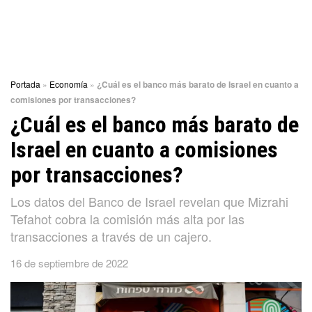
Portada
»
Economía
»
¿Cuál es el banco más barato de Israel en cuanto a
comisiones por transacciones?
¿Cuál es el banco más barato de
Israel en cuanto a comisiones
por transacciones?
Los datos del Banco de Israel revelan que Mizrahi
Tefahot cobra la comisión más alta por las
transacciones a través de un cajero.
16 de septiembre de 2022