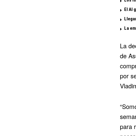
El Al 
Llega
La emi
La de
de Asu
compr
por s
Vladim
“Somo
seman
para r