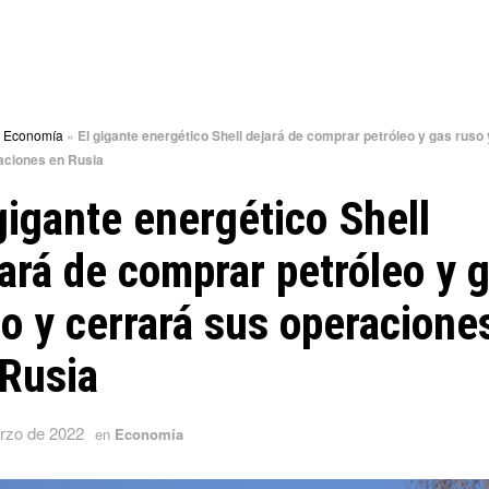
»
Economía
»
El gigante energético Shell dejará de comprar petróleo y gas ruso 
aciones en Rusia
gigante energético Shell
ará de comprar petróleo y 
o y cerrará sus operacione
 Rusia
rzo de 2022
en
Economía