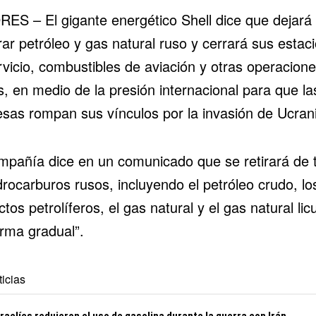
ES – El gigante energético Shell dice que dejará
ar petróleo y gas natural ruso y cerrará sus estac
rvicio, combustibles de aviación y otras operacion
s, en medio de la presión internacional para que la
sas rompan sus vínculos por la invasión de Ucrani
mpañía dice en un comunicado que se retirará de 
drocarburos rusos, incluyendo el petróleo crudo, lo
tos petrolíferos, el gas natural y el gas natural lic
orma gradual”.
icias
raelíes redujeron el uso de gasolina durante la guerra con Irán