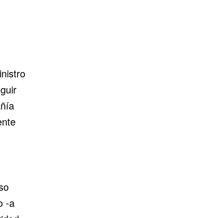
nistro
guir
añía
ente
so
o -a