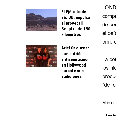
LONDR
El Ejército de
compr
EE. UU. impulsa
el proyectil
de se
Sceptre de 150
el paí
kilómetros
empre
Ariel Or cuenta
que sufrió
La co
antisemitismo
en Hollywood
los hi
durante sus
produc
audiciones
“de f
Más not
Los is