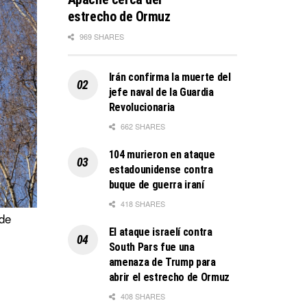
estrecho de Ormuz
969 SHARES
Irán confirma la muerte del
jefe naval de la Guardia
Revolucionaria
662 SHARES
104 murieron en ataque
estadounidense contra
buque de guerra iraní
418 SHARES
 de
El ataque israelí contra
South Pars fue una
amenaza de Trump para
abrir el estrecho de Ormuz
408 SHARES