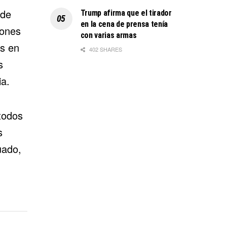
 de
Trump afirma que el tirador
en la cena de prensa tenía
iones
con varias armas
es en
402 SHARES
s
a.
todos
s
uado,