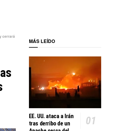
y cerrará
MÁS LEÍDO
gas
s
EE. UU. ataca a Irán
tras derribo de un
Apache cerca del