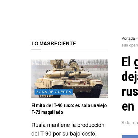
Portada
LO MÁS
RECIENTE
sus oper
El 
dej
rus
ZONA DE GUERRA
en
El mito del T-90 ruso: es solo un viejo
T-72 maquillado
8 de ma
Rusia mantiene la producción
del T-90 por su bajo costo,