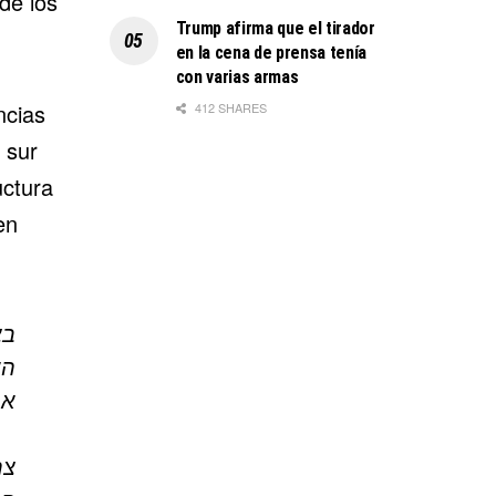
de los
Trump afirma que el tirador
en la cena de prensa tenía
con varias armas
ncias
412 SHARES
 sur
uctura
en
בצ
אר
צה