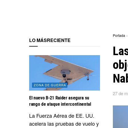
Portada
LO MÁS
RECIENTE
La
obj
Nab
ZONA DE GUERRA
27 de m
El nuevo B-21 Raider asegura su
rango de ataque intercontinental
La Fuerza Aérea de EE. UU.
acelera las pruebas de vuelo y