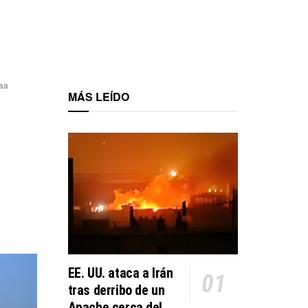
aa
MÁS LEÍDO
EE. UU. ataca a Irán
tras derribo de un
Apache cerca del