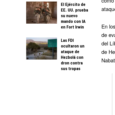
como 
El Ejército de
ataqu
EE. UU. prueba
su nuevo
mando con IA
En los
en Fort Irwin
de eva
Las FDI
del Lí
ocultaron un
de He
ataque de
Hezbolá con
Nabat
dron contra
sus tropas