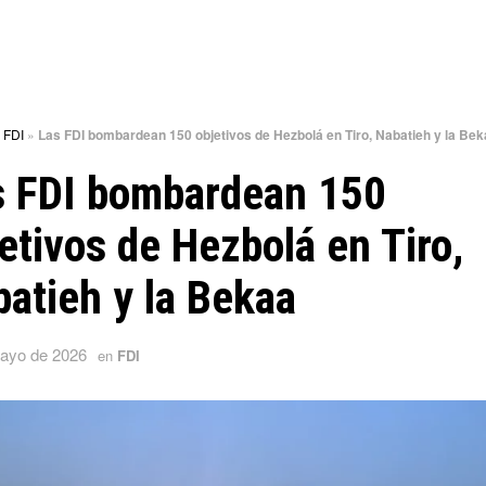
»
FDI
»
Las FDI bombardean 150 objetivos de Hezbolá en Tiro, Nabatieh y la Bek
s FDI bombardean 150
etivos de Hezbolá en Tiro,
atieh y la Bekaa
ayo de 2026
en
FDI