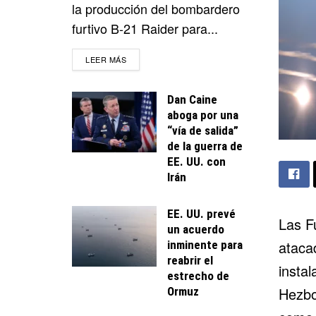
la producción del bombardero
furtivo B-21 Raider para...
DETAILS
LEER MÁS
Dan Caine
aboga por una
“vía de salida”
de la guerra de
EE. UU. con
Irán
EE. UU. prevé
Las F
un acuerdo
ataca
inminente para
reabrir el
instal
estrecho de
Hezbo
Ormuz