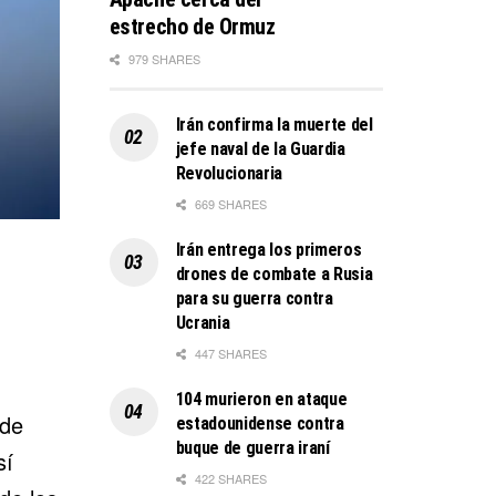
estrecho de Ormuz
979 SHARES
Irán confirma la muerte del
jefe naval de la Guardia
Revolucionaria
669 SHARES
Irán entrega los primeros
drones de combate a Rusia
para su guerra contra
Ucrania
447 SHARES
104 murieron en ataque
 de
estadounidense contra
buque de guerra iraní
sí
422 SHARES