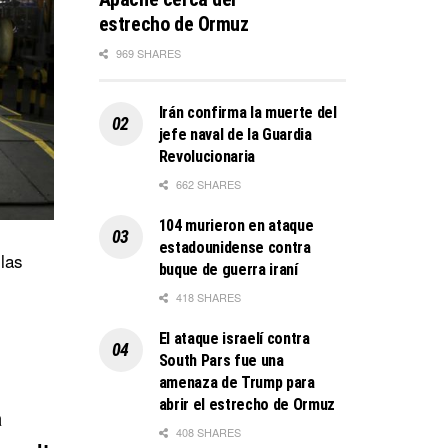
estrecho de Ormuz
969 SHARES
Irán confirma la muerte del
jefe naval de la Guardia
Revolucionaria
662 SHARES
104 murieron en ataque
estadounidense contra
 las
buque de guerra iraní
418 SHARES
El ataque israelí contra
South Pars fue una
amenaza de Trump para
abrir el estrecho de Ormuz
a
408 SHARES