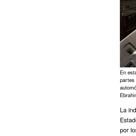
En est
partes 
automóv
Ebrahi
La ind
Estad
por l