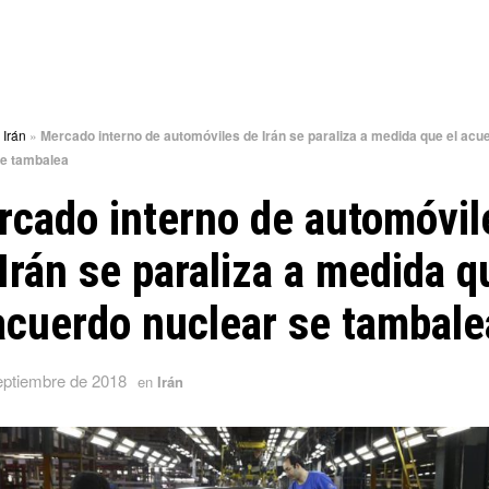
»
Irán
»
Mercado interno de automóviles de Irán se paraliza a medida que el acu
se tambalea
cado interno de automóvil
Irán se paraliza a medida q
acuerdo nuclear se tambale
eptiembre de 2018
en
Irán