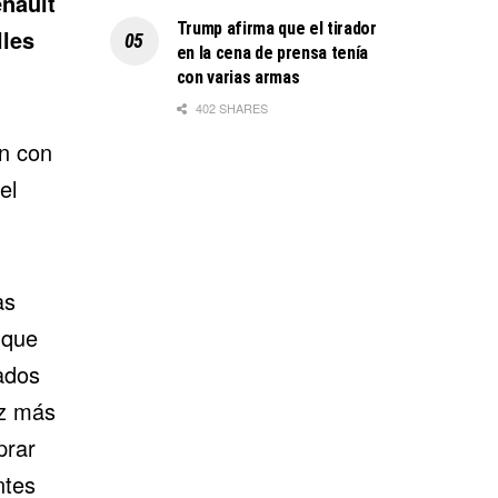
nault
Trump afirma que el tirador
lles
en la cena de prensa tenía
con varias armas
402 SHARES
án con
el
as
 que
ados
ez más
prar
ntes