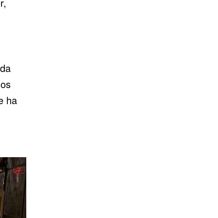
r,
ada
los
e ha