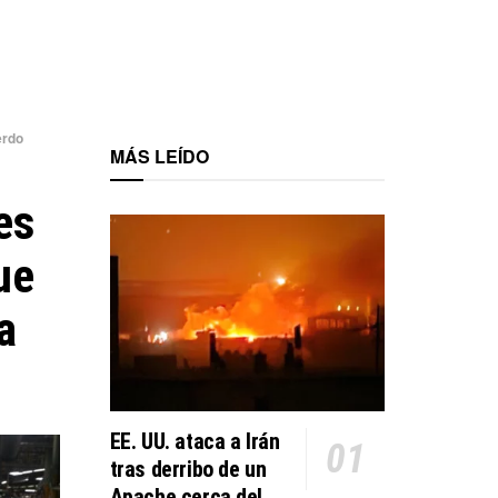
erdo
MÁS LEÍDO
es
ue
a
EE. UU. ataca a Irán
tras derribo de un
Apache cerca del