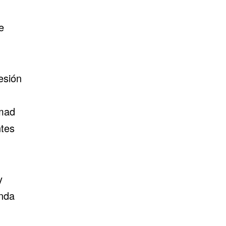
e
esión
mmad
ntes
y
anda