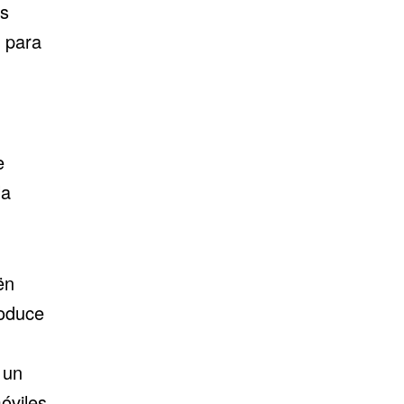
as
 para
e
la
ën
roduce
 un
óviles