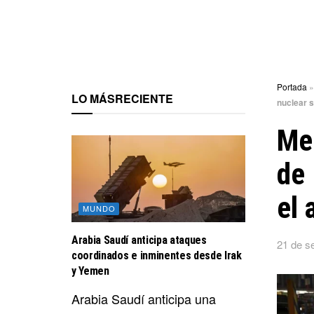
Portada
LO MÁS
RECIENTE
nuclear 
Mer
de 
el 
MUNDO
Arabia Saudí anticipa ataques
21 de s
coordinados e inminentes desde Irak
y Yemen
Arabia Saudí anticipa una