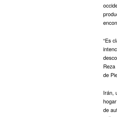
occide
produ
encon
“Es c
intenc
desco
Reza 
de Pi
Irán,
hogar
de au