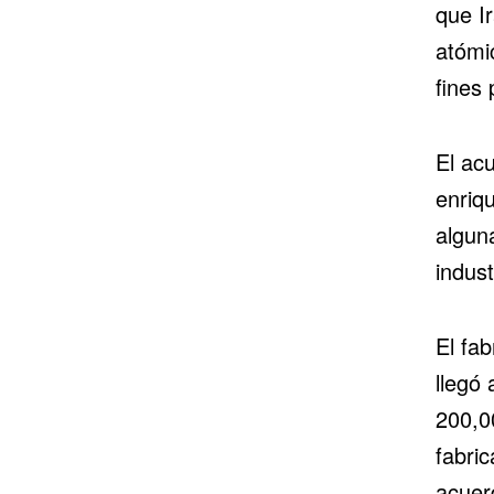
que I
atómi
fines 
El acu
enriq
algun
indust
El fa
llegó
200,0
fabri
acuer