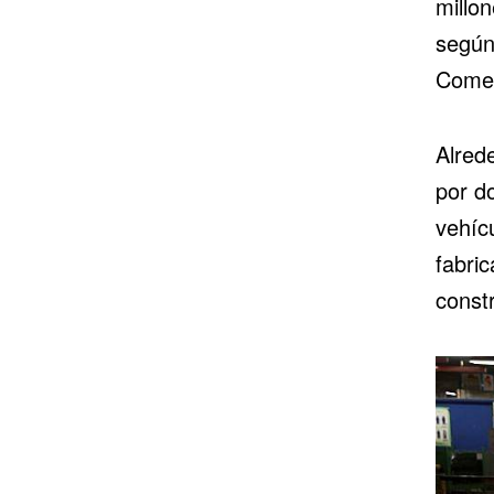
millo
según 
Comer
Alred
por d
vehíc
fabri
const