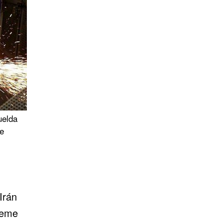
uelda
de
Irán
teme