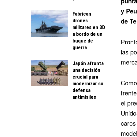
punta
y Peu
Fabrican
de Te
drones
militares en 3D
a bordo de un
Pront
buque de
guerra
las p
merca
Japón afronta
una decisión
crucial para
Como l
modernizar su
defensa
frent
antimisiles
el pr
Unido
caros
modelo