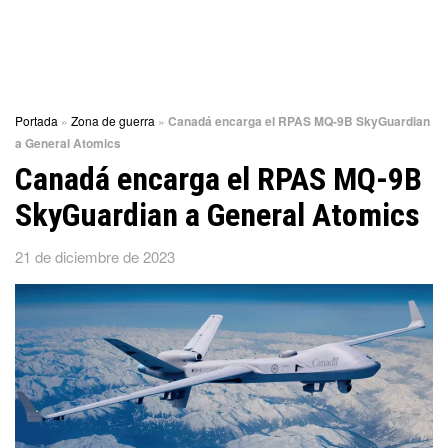
Portada
»
Zona de guerra
»
Canadá encarga el RPAS MQ-9B SkyGuardian
a General Atomics
Canadá encarga el RPAS MQ-9B
SkyGuardian a General Atomics
21 de diciembre de 2023