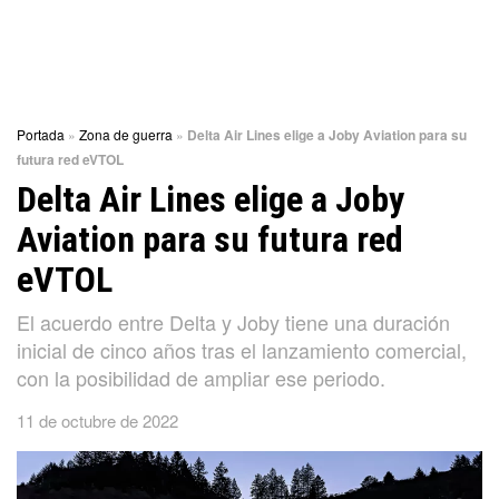
Portada
»
Zona de guerra
»
Delta Air Lines elige a Joby Aviation para su
futura red eVTOL
Delta Air Lines elige a Joby
Aviation para su futura red
eVTOL
El acuerdo entre Delta y Joby tiene una duración
inicial de cinco años tras el lanzamiento comercial,
con la posibilidad de ampliar ese periodo.
11 de octubre de 2022