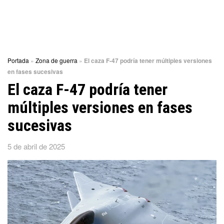
Portada
»
Zona de guerra
»
El caza F-47 podría tener múltiples versiones
en fases sucesivas
El caza F-47 podría tener
múltiples versiones en fases
sucesivas
5 de abril de 2025