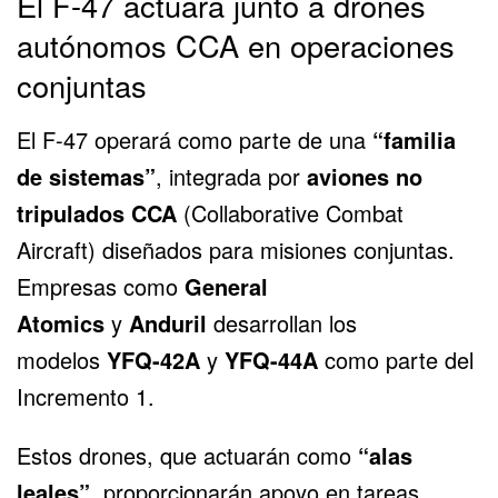
El F-47 actuará junto a drones
autónomos CCA en operaciones
conjuntas
El F-47 operará como parte de una
“familia
de sistemas”
, integrada por
aviones no
tripulados CCA
(Collaborative Combat
Aircraft) diseñados para misiones conjuntas.
Empresas como
General
Atomics
y
Anduril
desarrollan los
modelos
YFQ-42A
y
YFQ-44A
como parte del
Incremento 1.
Estos drones, que actuarán como
“alas
leales”
, proporcionarán apoyo en tareas