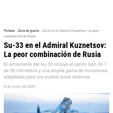
Portada
»
Zona de guerra
»
Su-33 en el Admiral Kuznetsov: La peor
combinación de Rusia
Su-33 en el Admiral Kuznetsov:
La peor combinación de Rusia
El armamento del Su-33 incluye el cañón Gsh-30-1
de 30 milímetros y una amplia gama de municiones
adaptadas para sus puntos duros externos.
9 de enero de 2024