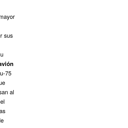
 mayor
r sus
su
avión
Su-75
ue
san al
el
as
de