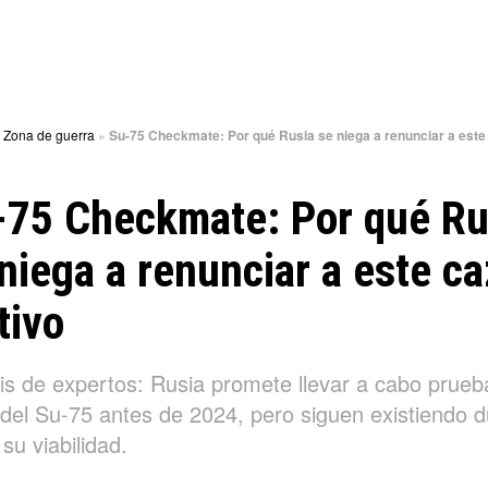
»
Zona de guerra
»
Su-75 Checkmate: Por qué Rusia se niega a renunciar a este
-75 Checkmate: Por qué Ru
niega a renunciar a este c
tivo
sis de expertos: Rusia promete llevar a cabo prueb
 del Su-75 antes de 2024, pero siguen existiendo 
su viabilidad.