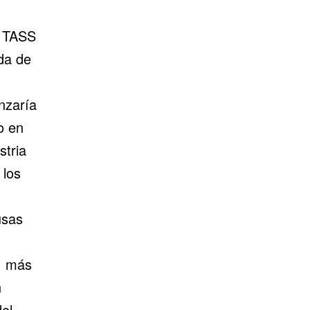
o TASS
ida de
nzaría
o en
stria
 los
usas
, más
n
el