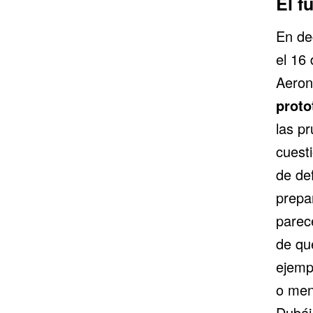
El f
En de
el 16 
Aeron
proto
las p
cuest
de de
prepar
parece
de qu
ejemp
o men
Dubái