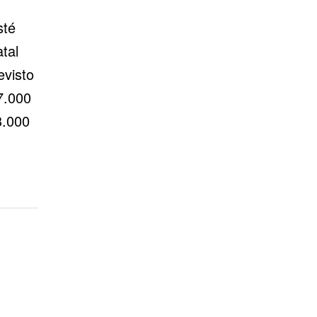
sté
tal
evisto
7.000
3.000