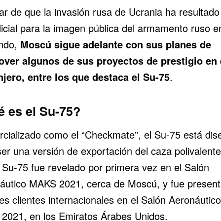
ar de que
la invasión rusa de Ucrania
ha resultad
dicial para la imagen pública del armamento ruso e
ndo,
Moscú sigue adelante con sus planes de
ver algunos de sus proyectos de prestigio en 
njero, entre los que destaca el
Su-75
.
 es el Su-75?
cializado como el “Checkmate”, el Su-75 está di
ser una versión de exportación del caza polivalent
l Su-75 fue revelado por primera vez en el Salón
áutico MAKS 2021, cerca de Moscú, y fue presen
es clientes internacionales en el Salón Aeronáutic
 2021, en los
Emiratos Árabes Unidos
.