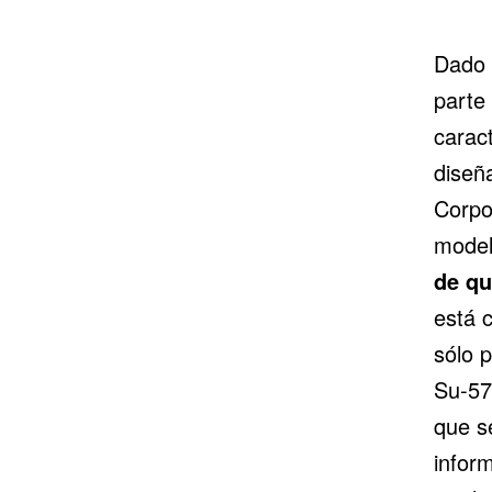
Dado 
parte
carac
diseñ
Corpo
model
de qu
está 
sólo 
Su-57
que s
infor