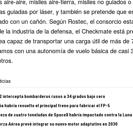
s aire-aire, misiles aire-tierra, misiles no guiados o
s guiadas por láser, y también se pretende que e
ado con un cañón. Según Rostec, el consorcio esta
e la industria de la defensa, el Checkmate está pr
ea capaz de transportar una carga útil de más de 
ramos con una autonomía de vuelo básica de casi 
tros.
icias
22 intercepta bombarderos rusos a 34 grados bajo cero
a habría resuelto el principal freno para fabricar el FP-5
ieza de cuatro toneladas de SpaceX habría impactado contra la Luna
erza Aérea prevé integrar su nuevo motor adaptativo en 2030