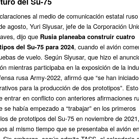
uturo del Su-75
claraciones al medio de comunicación estatal rus
de agosto, Yuri Slyusar, jefe de la Corporación Un
aves, dijo que
Rusia planeaba construir cuatro
tipos del Su-75 para 2024
, cuando el avión come
ruebas de vuelo. Según Slyusar, que hizo el anunci
ión mientras participaba en la exposición de la
indu
fensa rusa
Army-2022, afirmó que “se han iniciado
ativos para la producción de dos prototipos”. Esto
 entrar en conflicto con anteriores afirmaciones r
e se había empezado a “trabajar” en los primeros
los de prototipos del Su-75 en noviembre de 2021
os al mismo tiempo que se presentaba el avión e
. Sin embargo, según admite TASS, el calendario d