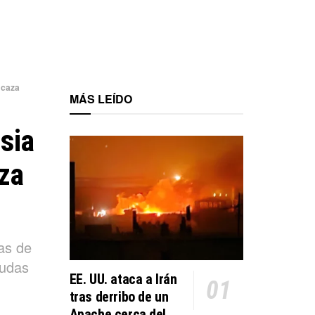
 caza
MÁS LEÍDO
sia
aza
as de
dudas
EE. UU. ataca a Irán
tras derribo de un
Apache cerca del