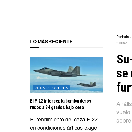
Portada
LO MÁS
RECIENTE
furtivo
Su
se 
fur
ZONA DE GUERRA
El F-22 intercepta bombarderos
Análi
rusos a 34 grados bajo cero
vuelo
El rendimiento del caza F-22
sobre 
en condiciones árticas exige