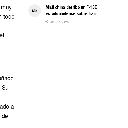
o muy
Misil chino derribó un F-15E
estadounidense sobre Irán
n todo
391 SHARES
el
señado
e Su-
tado a
o de