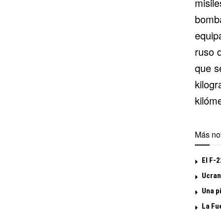
misile
bomba
equip
ruso d
que s
kilog
kilóme
Más not
El F-
Ucrani
Una p
La Fu