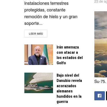
23 de a
instalaciones terrestres
protegidas, constante
remoción de hielo y un gran
soporte...
DETAILS
LEER MÁS
Irán amenaza
con atacar a
los estados del
Golfo
Bajo nivel del
Danubio revela
Su-75.
acorazados
alemanes
hundidos en la
guerra