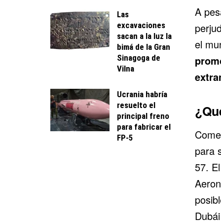
A pes
Las
excavaciones
perju
sacan a la luz la
el mu
bimá de la Gran
Sinagoga de
promo
Vilna
extra
Ucrania habría
resuelto el
¿Qué
principal freno
para fabricar el
Comer
FP-5
para 
57. E
Aeron
posibl
Dubái