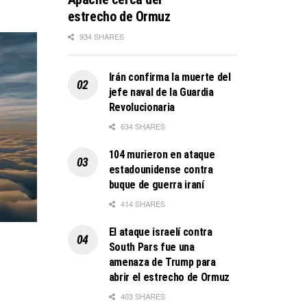
estrecho de Ormuz
934 SHARES
Irán confirma la muerte del
jefe naval de la Guardia
Revolucionaria
634 SHARES
104 murieron en ataque
estadounidense contra
buque de guerra iraní
414 SHARES
El ataque israelí contra
South Pars fue una
amenaza de Trump para
abrir el estrecho de Ormuz
403 SHARES