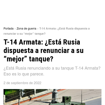
Portada
»
Zona de guerra
»
T-14 Armata: ¿Está Rusia dispuesta a
renunciar a su “mejor” tanque?
T-14 Armata: ¿Está Rusia
dispuesta a renunciar a su
“mejor” tanque?
¿Está Rusia renunciando a su tanque T-14 Armata?
Eso es lo que parece.
2 de septiembre de 2022