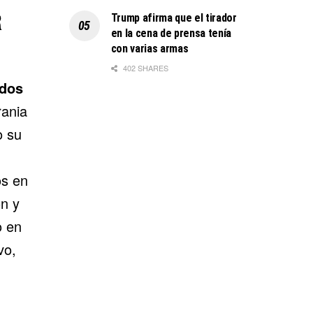
R
Trump afirma que el tirador
en la cena de prensa tenía
con varias armas
402 SHARES
ados
ania
o su
s en
ón y
o en
vo,