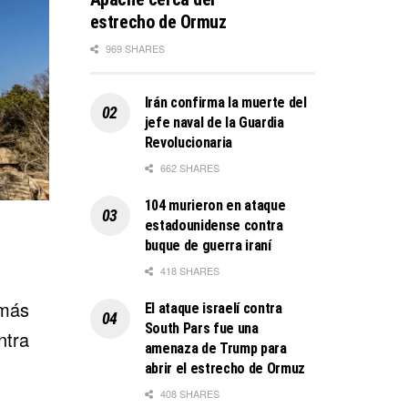
estrecho de Ormuz
969 SHARES
Irán confirma la muerte del
jefe naval de la Guardia
Revolucionaria
662 SHARES
104 murieron en ataque
estadounidense contra
buque de guerra iraní
418 SHARES
 más
El ataque israelí contra
South Pars fue una
ntra
amenaza de Trump para
abrir el estrecho de Ormuz
408 SHARES