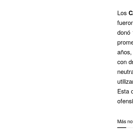
Los
C
fuero
donó 
prome
años,
con d
neutra
utili
Esta 
ofensi
Más not