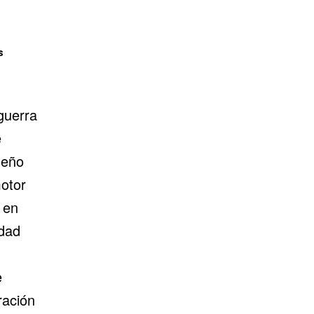
s
 guerra
e
seño
otor
en
idad
e
ración