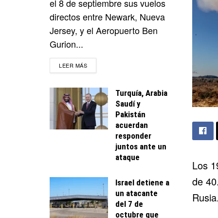
el 8 de septiembre sus vuelos
directos entre Newark, Nueva
Jersey, y el Aeropuerto Ben
Gurion...
DETAILS
LEER MÁS
Turquía, Arabia
Saudí y
Pakistán
acuerdan
responder
juntos ante un
ataque
Los 
de 40
Israel detiene a
un atacante
Rusia
del 7 de
octubre que