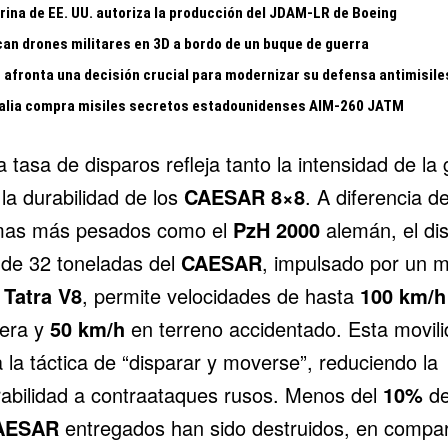
rina de EE. UU. autoriza la producción del JDAM-LR de Boeing
can drones militares en 3D a bordo de un buque de guerra
 afronta una decisión crucial para modernizar su defensa antimisile
alia compra misiles secretos estadounidenses AIM-260 JATM
a tasa de disparos refleja tanto la intensidad de la
la durabilidad de los
CAESAR 8×8
. A diferencia d
mas más pesados como el
PzH 2000
alemán, el di
o de 32 toneladas del
CAESAR
, impulsado por un m
l
Tatra V8
, permite velocidades de hasta
100 km/h
tera y
50 km/h
en terreno accidentado. Esta movil
ta la táctica de “disparar y moverse”, reduciendo la
rabilidad a contraataques rusos. Menos del
10%
d
AESAR
entregados han sido destruidos, en compa