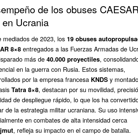
empeño de los obuses CAESA
 en Ucrania
 mediados de 2023, los
19 obuses autopropuls
AR 8×8
entregados a las Fuerzas Armadas de Ucr
isparado más de
40.000 proyectiles
, consolidand
encial en la guerra con
Rusia
. Estos sistemas,
rollados por la empresa francesa
KNDS
y montado
asis
Tatra 8×8
, destacan por su movilidad, precisi
idad de despliegue rápido, lo que los ha convertid
ar de la estrategia militar ucraniana. Su uso intensi
ialmente en combates de alta intensidad cerca
jmut
, refleja su impacto en el campo de batalla.