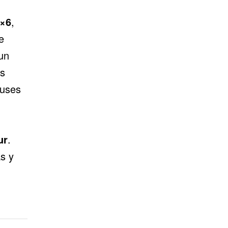
×6
,
e
un
s
buses
ur
.
s y