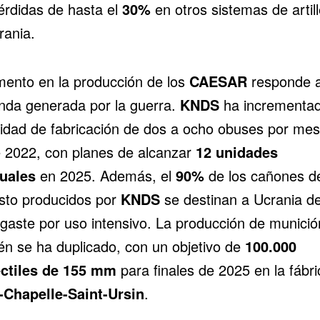
érdidas de hasta el
30%
en otros sistemas de artill
rania.
mento en la producción de los
CAESAR
responde a
da generada por la guerra.
KNDS
ha incrementa
idad de fabricación de dos a ocho obuses por mes
 2022, con planes de alcanzar
12 unidades
uales
en 2025. Además, el
90%
de los cañones d
sto producidos por
KNDS
se destinan a Ucrania d
sgaste por uso intensivo. La producción de munició
én se ha duplicado, con un objetivo de
100.000
ctiles de 155 mm
para finales de 2025 en la fábri
-Chapelle-Saint-Ursin
.