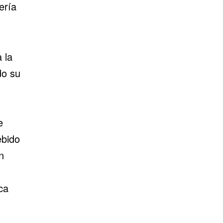
ería
 la
do su
e
ebido
n
ca