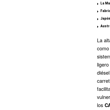
La Ma
Fabri
Japón
Austr
La alt
como 
siste
liger
diése
carre
facili
vulne
los
C