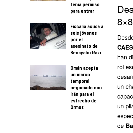
tenía permiso
Des
para entrar
8×8
Fiscalía acusa a
seis jóvenes
Desde
por el
CAES
asesinato de
Benayahu Razi
han d
rol es
Omán acepta
un marco
desar
temporal
un ch
negociado con
Irán para el
capac
estrecho de
un pil
Ormuz
espec
de
Ba