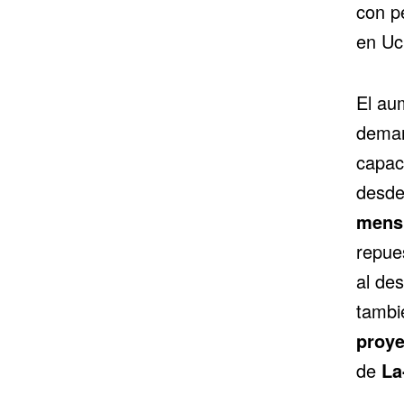
con p
en Uc
El au
deman
capac
desde
mens
repue
al de
tambi
proye
de
La