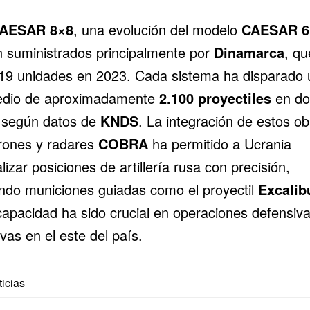
AESAR 8×8
, una evolución del modelo
CAESAR 6
n suministrados principalmente por
Dinamarca
, qu
19 unidades en 2023. Cada sistema ha disparado 
dio de aproximadamente
2.100 proyectiles
en do
 según datos de
KNDS
. La integración de estos o
rones y radares
COBRA
ha permitido a Ucrania
lizar posiciones de artillería rusa con precisión,
zando municiones guiadas como el proyectil
Excalib
capacidad ha sido crucial en operaciones defensiva
vas en el este del país.
icias