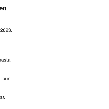
 en
2023.
hasta
libur
das