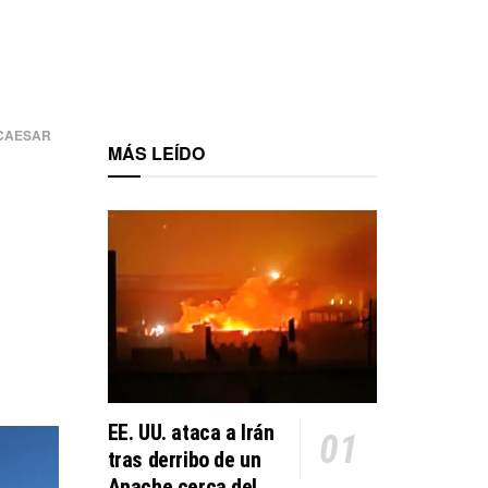
9 CAESAR
MÁS LEÍDO
9
EE. UU. ataca a Irán
tras derribo de un
Apache cerca del