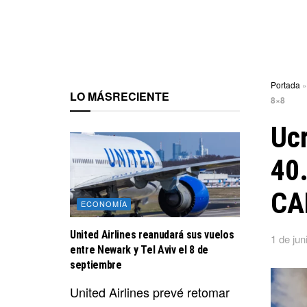
Portada
LO MÁS
RECIENTE
8×8
Ucr
40.
CA
ECONOMÍA
United Airlines reanudará sus vuelos
1 de jun
entre Newark y Tel Aviv el 8 de
septiembre
United Airlines prevé retomar