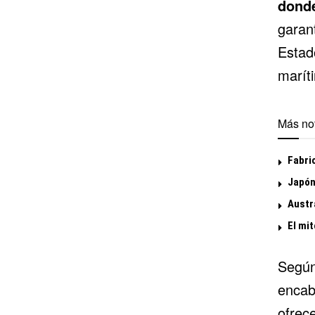
dond
garan
Estado
marít
Más not
Fabri
Japón
Austr
El mit
Según
encab
ofrec