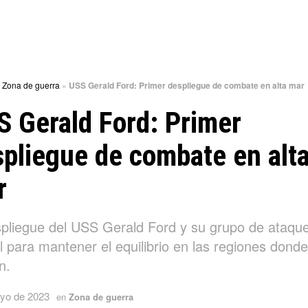
»
Zona de guerra
»
USS Gerald Ford: Primer despliegue de combate en alta mar
 Gerald Ford: Primer
pliegue de combate en alt
r
spliegue del USS Gerald Ford y su grupo de ataqu
l para mantener el equilibrio en las regiones donde
n.
yo de 2023
en
Zona de guerra