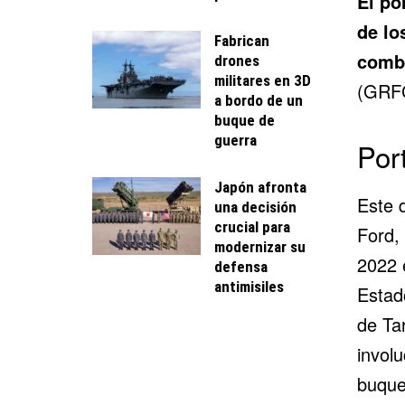
El po
de lo
Fabrican
comb
drones
militares en 3D
(GRFC
a bordo de un
buque de
guerra
Por
Japón afronta
Este 
una decisión
crucial para
Ford,
modernizar su
2022 
defensa
antimisiles
Estad
de Ta
invol
buque