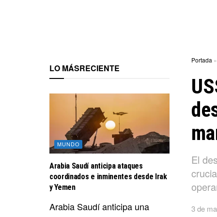
Portada
LO MÁS
RECIENTE
USS
des
ma
MUNDO
El de
Arabia Saudí anticipa ataques
crucia
coordinados e inminentes desde Irak
opera
y Yemen
Arabia Saudí anticipa una
3 de ma