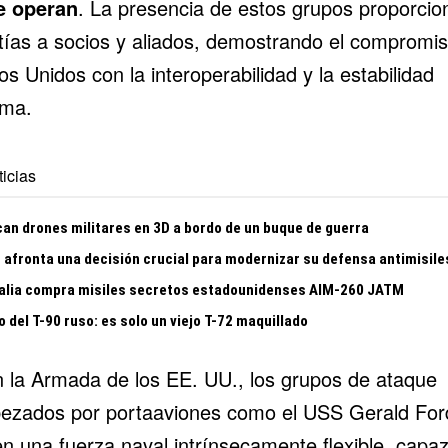
e operan
. La presencia de estos grupos proporcio
tías a socios y aliados, demostrando el compromi
s Unidos con la interoperabilidad y la estabilidad
ima.
icias
can drones militares en 3D a bordo de un buque de guerra
 afronta una decisión crucial para modernizar su defensa antimisile
alia compra misiles secretos estadounidenses AIM-260 JATM
o del T-90 ruso: es solo un viejo T-72 maquillado
 la
Armada de los EE. UU.
, los grupos de ataque
ezados por portaaviones como el USS Gerald For
en una fuerza naval intrínsecamente flexible, capa