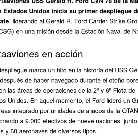
rtaaviones
USS Gerald R. Ford
CVN 78 de la
Ma
s Estados Unidos
inicia su primer despliegue d
ate
, liderando al Gerald R. Ford Carrier Strike Gr
SG) en una misión desde la Estación Naval de No
taaviones en acción
despliegue marca un hito en la historia del USS Ge
 después de haber navegado durante el otoño bore
en las áreas de operaciones de la 2ª y 6ª Flota de
os Unidos. En aquel momento, el Ford lideró un G
reas integrado por unidades de aliados de
la OTAN
ucrando a 9.000 efectivos de nueve naciones, junto
s y 60 aeronaves de diversos tipos.