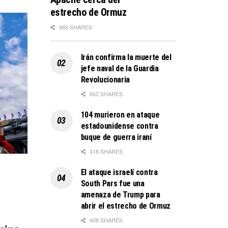
estrecho de Ormuz
969 SHARES
Irán confirma la muerte del
jefe naval de la Guardia
Revolucionaria
662 SHARES
104 murieron en ataque
estadounidense contra
buque de guerra iraní
418 SHARES
El ataque israelí contra
South Pars fue una
amenaza de Trump para
abrir el estrecho de Ormuz
408 SHARES