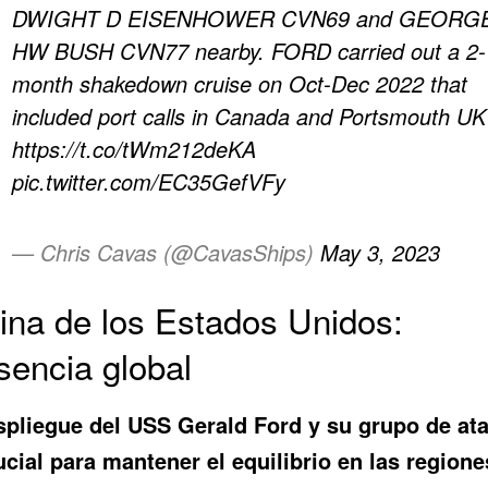
DWIGHT D EISENHOWER CVN69 and GEORG
HW BUSH CVN77 nearby. FORD carried out a 2-
month shakedown cruise on Oct-Dec 2022 that
included port calls in Canada and Portsmouth UK
https://t.co/tWm212deKA
pic.twitter.com/EC35GefVFy
— Chris Cavas (@CavasShips)
May 3, 2023
ina de los Estados Unidos:
sencia global
spliegue del USS Gerald Ford y su grupo de at
ucial para mantener el equilibrio en las regione