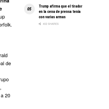
rina
Trump afirma que el tirador
e
en la cena de prensa tenía
oup
con varias armas
rfolk.
402 SHARES
rald
al de
rupo
,
 a 20