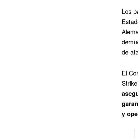
Los p
Estad
Alema
demue
de at
El Co
Strik
asegu
garan
y ope