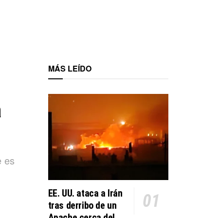
MÁS LEÍDO
a
e es
EE. UU. ataca a Irán
tras derribo de un
Apache cerca del