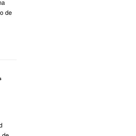
na
so de
s
d
z de