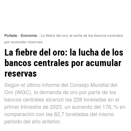
Portada
»
Economía
»
La fiebre del oro: la lucha de los bancos centrales
por acumular reservas
La fiebre del oro: la lucha de los
bancos centrales por acumular
reservas
Según el último informe del Consejo Mundial del
Oro (WGC), la demanda de oro por parte de los
bancos centrales alcanzó las 228 toneladas en el
primer trimestre de 2023, un aumento del 176, % en
comparación con las 82,7 toneladas del mismo
periodo del año anterior.