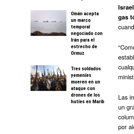
Israe
Omán acepta
gas t
un marco
cuand
temporal
negociado con
Irán para el
“Como
estrecho de
Ormuz
establ
cualqu
Tres soldados
yemeníes
minis
mueren en un
ataque con
drones de los
Las i
hutíes en Marib
un gr
colum
por al