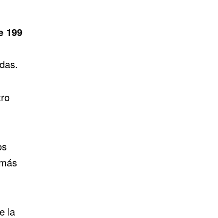
e 199
d
idas.
tro
os
 más
e la