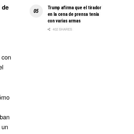
 de
Trump afirma que el tirador
en la cena de prensa tenía
con varias armas
402 SHARES
r con
el
cómo
n
aban
e un