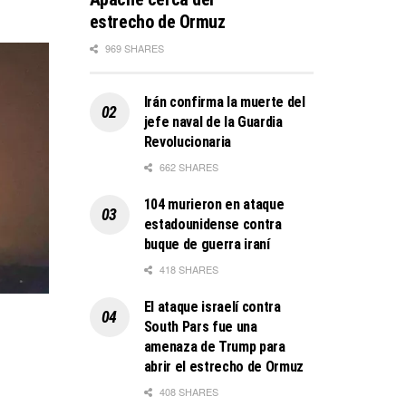
estrecho de Ormuz
969 SHARES
Irán confirma la muerte del
jefe naval de la Guardia
Revolucionaria
662 SHARES
104 murieron en ataque
estadounidense contra
buque de guerra iraní
418 SHARES
El ataque israelí contra
South Pars fue una
amenaza de Trump para
abrir el estrecho de Ormuz
408 SHARES