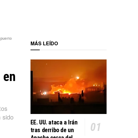
 puerto
MÁS LEÍDO
o en
tos
 sido
EE. UU. ataca a Irán
tras derribo de un
Apache cerca del