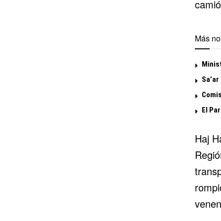
camió
Más not
Minis
Sa’ar 
Comisi
El Par
Haj Ha
Regió
trans
rompió
venen