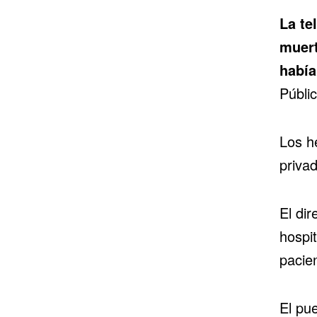
La te
muert
había
Públic
Los h
priva
El dir
hospi
pacie
El pu