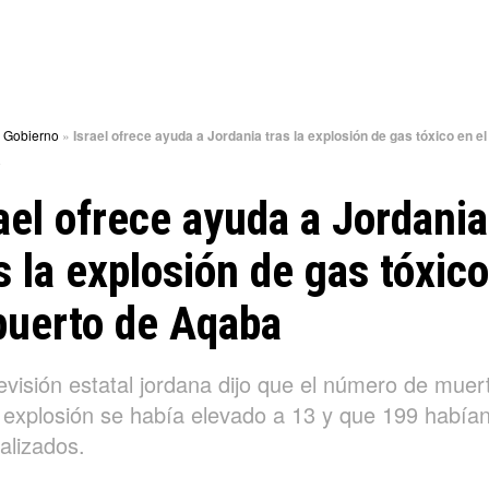
»
Gobierno
»
Israel ofrece ayuda a Jordania tras la explosión de gas tóxico en el
a
ael ofrece ayuda a Jordania
s la explosión de gas tóxic
puerto de Aqaba
evisión estatal jordana dijo que el número de muer
a explosión se había elevado a 13 y que 199 habían
alizados.