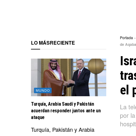
Portada
LO MÁS
RECIENTE
de Aqab
Isr
tra
el 
MUNDO
Turquía, Arabia Saudí y Pakistán
La tel
acuerdan responder juntos ante un
por l
ataque
hospit
Turquía, Pakistán y Arabia