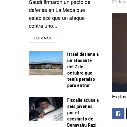
Saudí firmaron un pacto de
27 de ju
defensa en La Meca que
establece que un ataque
contra uno...
DETAILS
LEER MÁS
Israel detiene a
un atacante
del 7 de
octubre que
tenía permiso
para entrar
Explos
Fiscalía acusa a
seis jóvenes
por el
asesinato de
Benayahu Razi