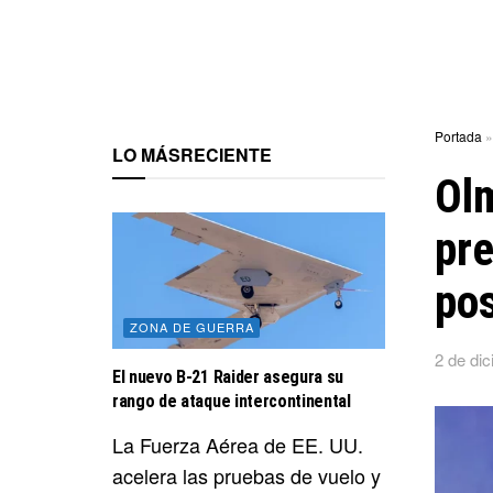
Portada
LO MÁS
RECIENTE
Olm
pre
po
ZONA DE GUERRA
2 de di
El nuevo B-21 Raider asegura su
rango de ataque intercontinental
La Fuerza Aérea de EE. UU.
acelera las pruebas de vuelo y