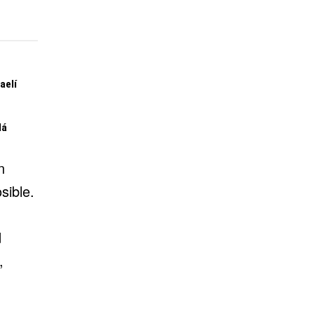
aelí
lá
n
sible.
d
,