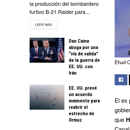
la producción del bombardero
furtivo B-21 Raider para...
DETAILS
LEER MÁS
Dan Caine
aboga por una
“vía de salida”
de la guerra de
Ehud O
EE. UU. con
Irán
EE. UU. prevé
un acuerdo
El ex
inminente para
reabrir el
gobier
estrecho de
que
H
Ormuz
Canal