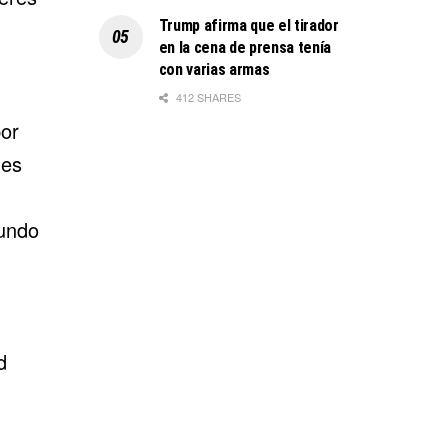
Trump afirma que el tirador
en la cena de prensa tenía
con varias armas
412 SHARES
or
nes
undo
d