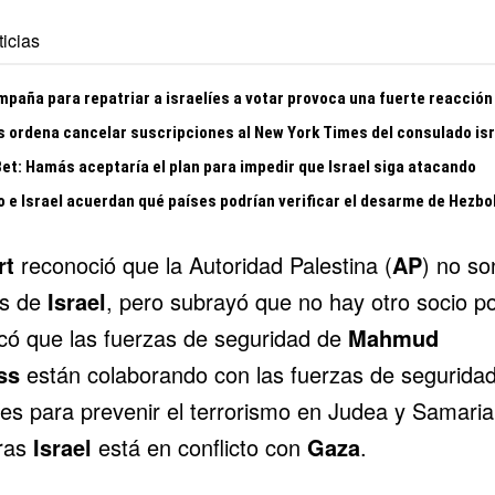
icias
mpaña para repatriar a israelíes a votar provoca una fuerte reacción
s ordena cancelar suscripciones al New York Times del consulado isr
Bet: Hamás aceptaría el plan para impedir que Israel siga atacando
o e Israel acuerdan qué países podrían verificar el desarme de Hezbo
rt
reconoció que la Autoridad Palestina (
AP
) no so
os de
Israel
, pero subrayó que no hay otro socio po
có que las fuerzas de seguridad de
Mahmud
ss
están colaborando con las fuerzas de segurida
íes para prevenir el terrorismo en Judea y Samaria
ras
Israel
está en conflicto con
Gaza
.