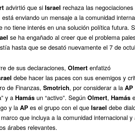
rt
advirtió que si
Israel
rechaza las negociaciones
, está enviando un mensaje a la comunidad interna
 no tiene interés en una solución política futura. 
ael
se ha engañado al creer que el problema pales
istía hasta que se desató nuevamente el 7 de octu
erre de sus declaraciones,
Olmert
enfatizó
srael
debe hacer las paces con sus enemigos y crit
tro de Finanzas,
Smotrich
, por considerar a la
AP
a” y a
Hamás
un “activo”. Según
Olmert
,
Hamás
e
go y la
AP
es el grupo con el que
Israel
debe dial
 marco que incluya a la comunidad internacional y 
os árabes relevantes.