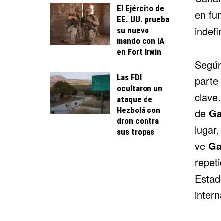
El Ejército de
en fu
EE. UU. prueba
indefi
su nuevo
mando con IA
en Fort Irwin
Segú
Las FDI
parte 
ocultaron un
clave
ataque de
Hezbolá con
de
Ga
dron contra
lugar
sus tropas
ve
Ga
repet
Estad
intern