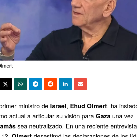
lmert
 primer ministro de
Israel
,
Ehud Olmert
, ha instad
no actual a articular su visión para
Gaza
una vez
amás
sea neutralizado. En una reciente entrevist
 12,
Olmert
desestimó las declaraciones de los lí