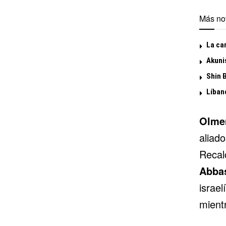
Más not
La ca
Akuni
Shin 
Líban
Olme
aliad
Recal
Abba
israel
mient