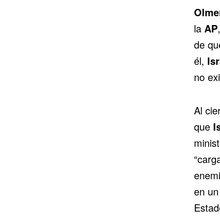
Olme
la
AP
de que
él,
Isr
no ex
Al ci
que
I
minis
“carg
enemi
en un
Estad