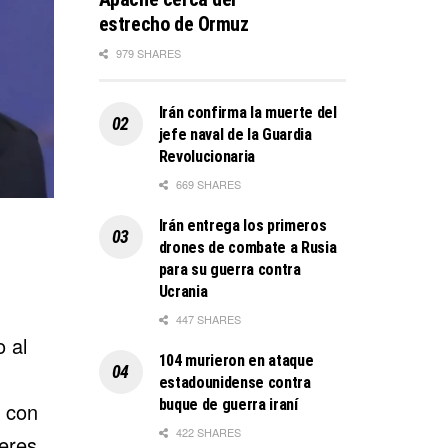
estrecho de Ormuz
979 SHARES
Irán confirma la muerte del
jefe naval de la Guardia
Revolucionaria
669 SHARES
Irán entrega los primeros
drones de combate a Rusia
para su guerra contra
Ucrania
447 SHARES
o al
104 murieron en ataque
estadounidense contra
buque de guerra iraní
a con
422 SHARES
deres