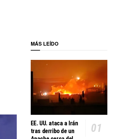
MÁS LEÍDO
EE. UU. ataca a Irán
tras derribo de un
Apache cerca del