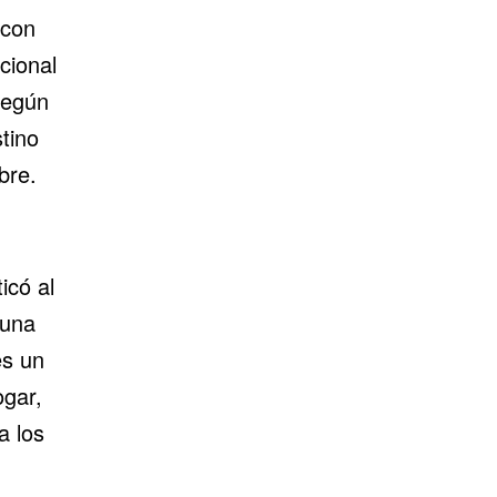
 con
cional
Según
tino
bre.
icó al
una
s un
ogar,
a los