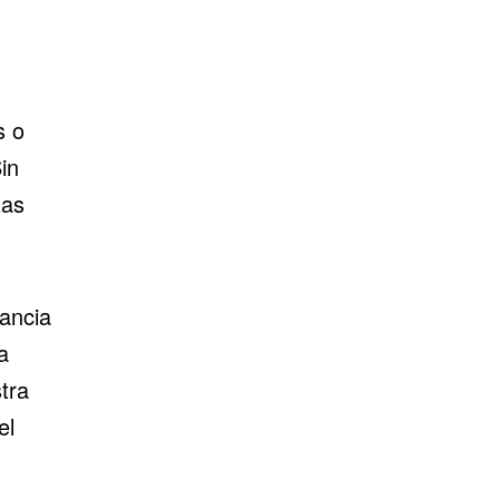
s o
Sin
zas
tancia
a
tra
el