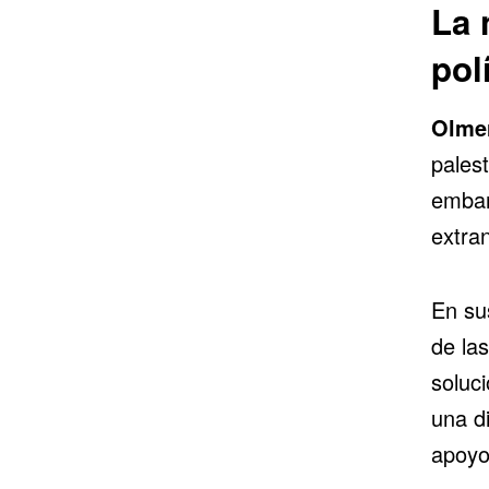
La 
pol
Olme
pales
embar
extra
En su
de la
soluc
una di
apoyo