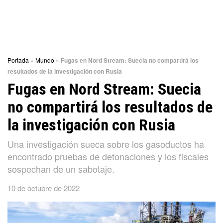
Portada
»
Mundo
»
Fugas en Nord Stream: Suecia no compartirá los
resultados de la investigación con Rusia
Fugas en Nord Stream: Suecia
no compartirá los resultados de
la investigación con Rusia
Una investigación sueca sobre los gasoductos ha
encontrado pruebas de detonaciones y los fiscales
sospechan de un sabotaje.
10 de octubre de 2022