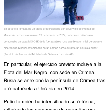
En esta foto tomada de un vídeo proporcionado por el Servicio de Prensa del
Ministerio de Defensa ruso el 19 de febrero de 2022, un técnico militar ruso
comprueba un caza MiG-31K de la fuerza aérea rusa que lleva un misil de crucero
hipersónico Kinzhal estacionado en un campo aéreo durante un ejercicio militar
(Servicio de Prensa del Ministerio de Defensa ruso vía AP)
En particular, el ejercicio previsto incluye a la
Flota del Mar Negro, con sede en Crimea.
Rusia se anexionó la península de Crimea tras
arrebatársela a Ucrania en 2014.
Putin también ha intensificado su retórica,
reiterando las demandas de garantías por