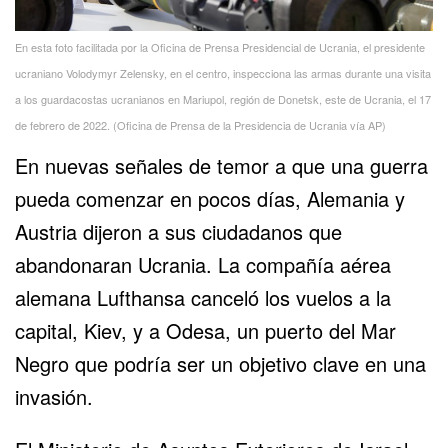
En esta foto facilitada por la Oficina de Prensa Presidencial de Ucrania, el presidente
ucraniano Volodymyr Zelensky, en el centro, inspecciona las armas durante una visita
a los guardacostas ucranianos en Mariupol, región de Donetsk, este de Ucrania, el 17
de febrero de 2022. (Oficina de Prensa de la Presidencia de Ucrania vía AP)
En nuevas señales de temor a que una guerra
pueda comenzar en pocos días, Alemania y
Austria dijeron a sus ciudadanos que
abandonaran Ucrania. La compañía aérea
alemana Lufthansa canceló los vuelos a la
capital, Kiev, y a Odesa, un puerto del Mar
Negro que podría ser un objetivo clave en una
invasión.