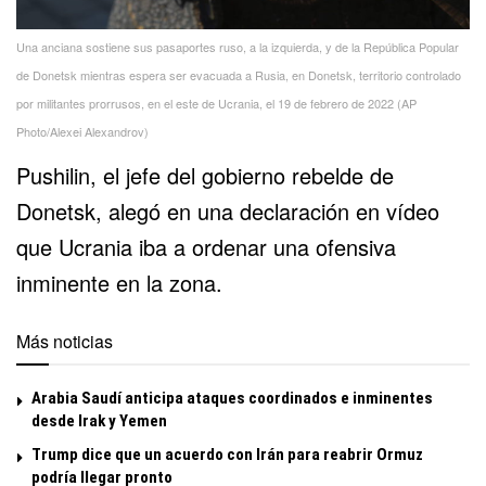
Una anciana sostiene sus pasaportes ruso, a la izquierda, y de la República Popular
de Donetsk mientras espera ser evacuada a Rusia, en Donetsk, territorio controlado
por militantes prorrusos, en el este de Ucrania, el 19 de febrero de 2022 (AP
Photo/Alexei Alexandrov)
Pushilin, el jefe del gobierno rebelde de
Donetsk, alegó en una declaración en vídeo
que Ucrania iba a ordenar una ofensiva
inminente en la zona.
Más noticias
Arabia Saudí anticipa ataques coordinados e inminentes
desde Irak y Yemen
Trump dice que un acuerdo con Irán para reabrir Ormuz
podría llegar pronto