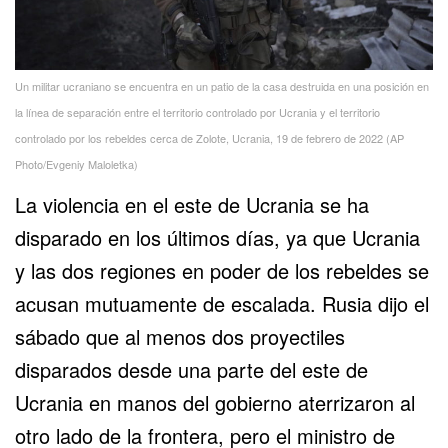
Un militar ucraniano se encuentra en un patio de la casa destruida en una posición en
la línea de separación entre el territorio controlado por Ucrania y el territorio
controlado por los rebeldes cerca de Zolote, Ucrania, 19 de febrero de 2022 (AP
Photo/Evgeniy Maloletka)
La violencia en el este de Ucrania se ha
disparado en los últimos días, ya que Ucrania
y las dos regiones en poder de los rebeldes se
acusan mutuamente de escalada. Rusia dijo el
sábado que al menos dos proyectiles
disparados desde una parte del este de
Ucrania en manos del gobierno aterrizaron al
otro lado de la frontera, pero el ministro de