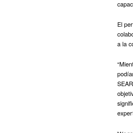
capac
El pe
colab
a la 
“Mien
podía
SEARC
objet
signif
exper