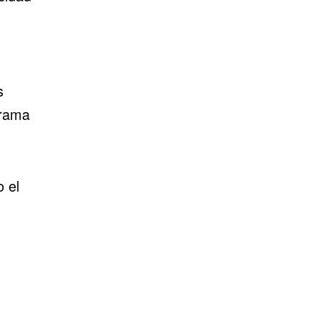
s
orama
o el