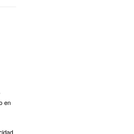
e
o en
cidad