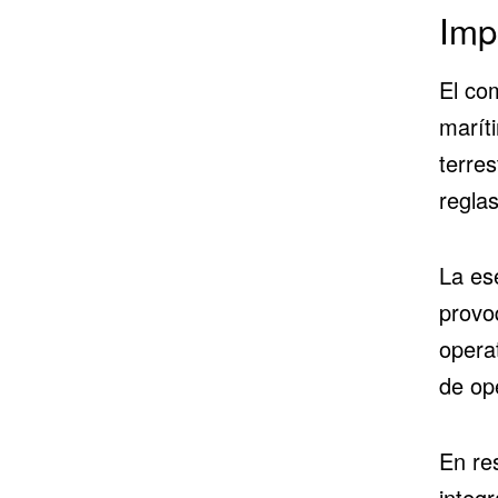
Imp
El co
marít
terre
reglas
La es
provoq
opera
de op
En re
integ