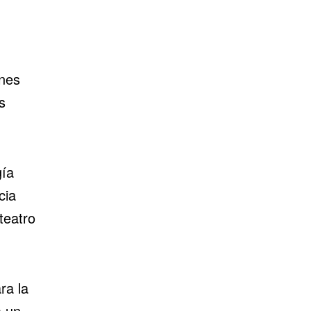
ones
s
gía
cia
teatro
ra la
 un