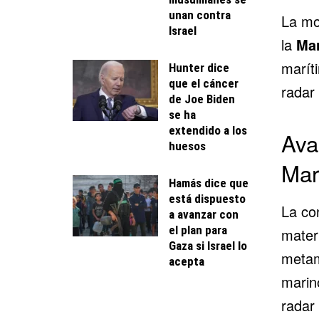
unan contra
La mo
Israel
la
Mar
marít
Hunter dice
que el cáncer
radar
de Joe Biden
se ha
extendido a los
Ava
huesos
Mar
Hamás dice que
está dispuesto
La co
a avanzar con
el plan para
mater
Gaza si Israel lo
metam
acepta
marin
radar