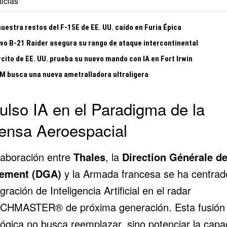
icias
uestra restos del F-15E de EE. UU. caído en Furia Épica
evo B-21 Raider asegura su rango de ataque intercontinental
rcito de EE. UU. prueba su nuevo mando con IA en Fort Irwin
 busca una nueva ametralladora ultraligera
ulso IA en el Paradigma de la
ensa Aeroespacial
laboración entre
Thales
, la
Direction Générale d
mement (DGA)
y la Armada francesa se ha centrad
egración de Inteligencia Artificial en el radar
HMASTER® de próxima generación. Esta fusión
lógica no busca reemplazar, sino potenciar la capa