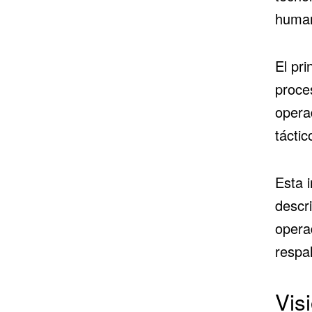
huma
El pri
proce
opera
táctic
Esta i
descri
opera
respa
Vis