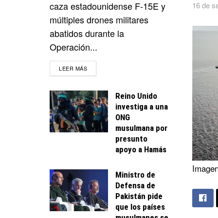
caza estadounidense F-15E y
16 de s
múltiples drones militares
abatidos durante la
Operación...
DETAILS
LEER MÁS
Reino Unido
investiga a una
ONG
musulmana por
presunto
apoyo a Hamás
Imagen
Ministro de
Defensa de
Pakistán pide
que los países
musulmanes se