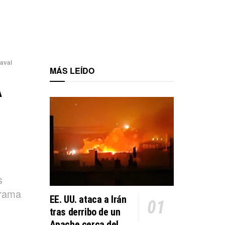
naval
MÁS LEÍDO
A
s
orama
EE. UU. ataca a Irán
tras derribo de un
Apache cerca del