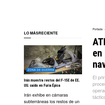
Portada
LO MÁS
RECIENTE
ATL
en 
nav
ZONA DE GUERRA
El pri
Irán muestra restos del F-15E de EE.
proce
UU. caído en Furia Épica
opera
Irán exhibe en cámaras
táctic
subterráneas los restos de un