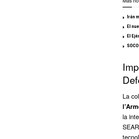
Más not
Irán m
El nu
El Ejé
SOCOM
Imp
Def
La co
l’Ar
la int
SEARC
tecno