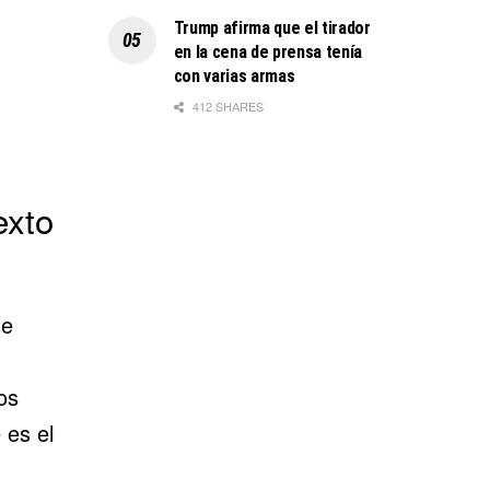
Trump afirma que el tirador
en la cena de prensa tenía
con varias armas
412 SHARES
exto
se
os
 es el