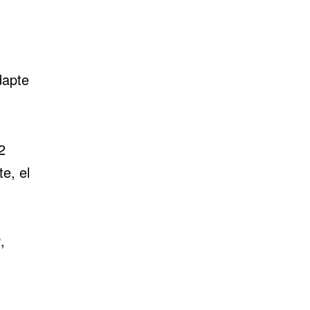
dapte
2
e, el
r
,