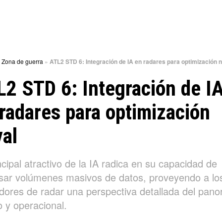
»
Zona de guerra
»
ATL2 STD 6: Integración de IA en radares para optimización 
2 STD 6: Integración de I
radares para optimización
al
ncipal atractivo de la IA radica en su capacidad de
sar volúmenes masivos de datos, proveyendo a lo
dores de radar una perspectiva detallada del pan
o y operacional.