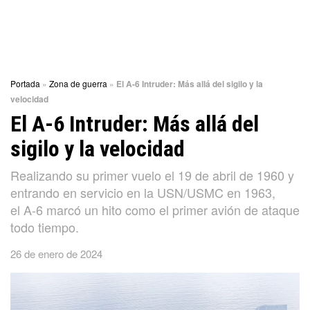
Portada
»
Zona de guerra
»
El A-6 Intruder: Más allá del sigilo y la
velocidad
El A-6 Intruder: Más allá del
sigilo y la velocidad
Realizando su primer vuelo el 19 de abril de 1960 y
entrando en servicio en la USN/USMC en 1963,
el A-6 marcó un hito como el primer avión de ataque
todo tiempo.
26 de enero de 2024