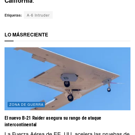
California
.
Etiquetas:
A-6 Intruder
LO MÁS
RECIENTE
ZONA DE GUERRA
El nuevo B-21 Raider asegura su rango de ataque
intercontinental
La Fuerza Aérea de EE. UU. acelera las pruebas de