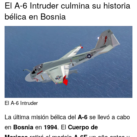
El A-6 Intruder culmina su historia
bélica en Bosnia
El A-6 Intruder
La última misión bélica del
A-6
se llevó a cabo
en
Bosnia
en
1994
. El
Cuerpo de
Marines
retiró el modelo
A-6E
un año antes y