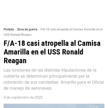
Portada
»
Zona de guerra
»
F/A-18 casi atropella al Camisa Amarilla en el
USS Ronald Reagan
F/A-18 casi atropella al Camisa
Amarilla en el USS Ronald
Reagan
Las funciones de las distintas tripulaciones de la
cubierta se determinan principalmente por la
coloración de sus camisetas: Amarillo para el Oficial
de manejo de aeronaves.
9 de septiembre de 2023