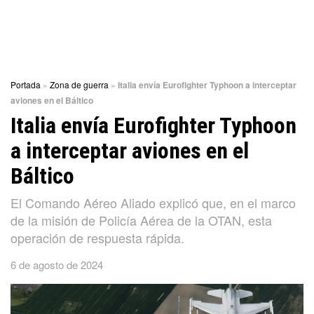
Portada
»
Zona de guerra
»
Italia envía Eurofighter Typhoon a interceptar
aviones en el Báltico
Italia envía Eurofighter Typhoon
a interceptar aviones en el
Báltico
El Comando Aéreo Aliado explicó que, en el marco
de la misión de Policía Aérea de la OTAN, esta
operación de respuesta rápida.
6 de agosto de 2024