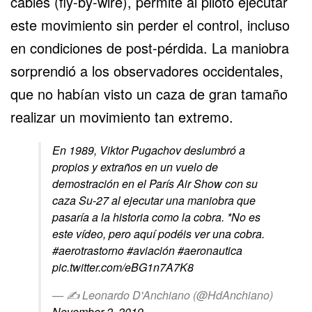
cables (fly-by-wire), permite al piloto ejecutar
este movimiento sin perder el control, incluso
en condiciones de post-pérdida. La maniobra
sorprendió a los observadores occidentales,
que no habían visto un caza de gran tamaño
realizar un movimiento tan extremo.
En 1989, Viktor Pugachov deslumbró a
propios y extraños en un vuelo de
demostración en el París Air Show con su
caza Su-27 al ejecutar una maniobra que
pasaría a la historia como la cobra. *No es
este vídeo, pero aquí podéis ver una cobra.
#aerotrastorno
#aviación
#aeronautica
pic.twitter.com/eBG1n7A7K8
— ✍️ Leonardo D'Anchiano (@HdAnchiano)
November 2, 2019