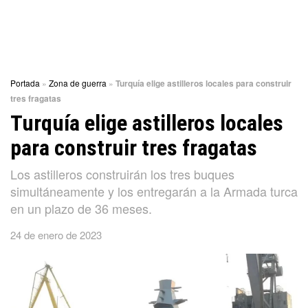
Portada
»
Zona de guerra
»
Turquía elige astilleros locales para construir
tres fragatas
Turquía elige astilleros locales
para construir tres fragatas
Los astilleros construirán los tres buques
simultáneamente y los entregarán a la Armada turca
en un plazo de 36 meses.
24 de enero de 2023