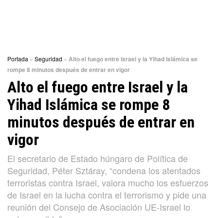
Portada
»
Seguridad
»
Alto el fuego entre Israel y la Yihad Islámica se
rompe 8 minutos después de entrar en vigor
Alto el fuego entre Israel y la
Yihad Islámica se rompe 8
minutos después de entrar en
vigor
El secretario de Estado húngaro de Política de
Seguridad, Péter Sztáray, “condena los atentados
terroristas contra Israel, valora mucho los esfuerzos
de Israel en la lucha contra el terrorismo y pide una
reunión del Consejo de Asociación UE-Israel lo