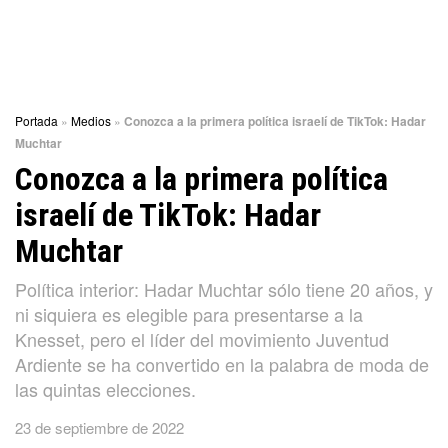
Portada
»
Medios
»
Conozca a la primera política israelí de TikTok: Hadar
Muchtar
Conozca a la primera política
israelí de TikTok: Hadar
Muchtar
Política interior: Hadar Muchtar sólo tiene 20 años, y
ni siquiera es elegible para presentarse a la
Knesset, pero el líder del movimiento Juventud
Ardiente se ha convertido en la palabra de moda de
las quintas elecciones.
23 de septiembre de 2022