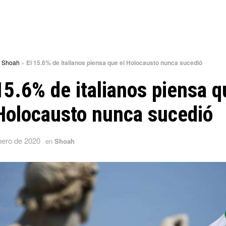
»
Shoah
»
El 15.6% de italianos piensa que el Holocausto nunca sucedió
15.6% de italianos piensa q
Holocausto nunca sucedió
nero de 2020
en
Shoah