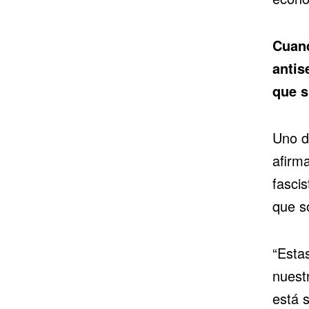
Cuand
antis
que s
Uno d
afirm
fascis
que s
“Esta
nuest
está 