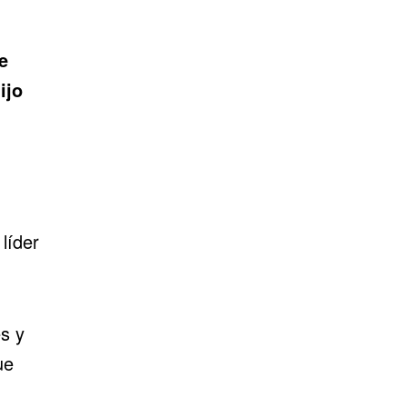
e
ijo
 líder
s y
ue