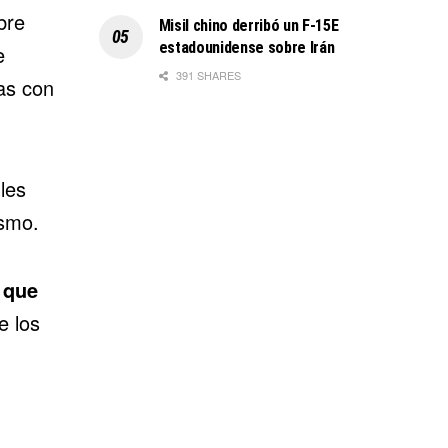
bre
Misil chino derribó un F-15E
estadounidense sobre Irán
e
391 SHARES
as con
les
ismo.
 que
e los