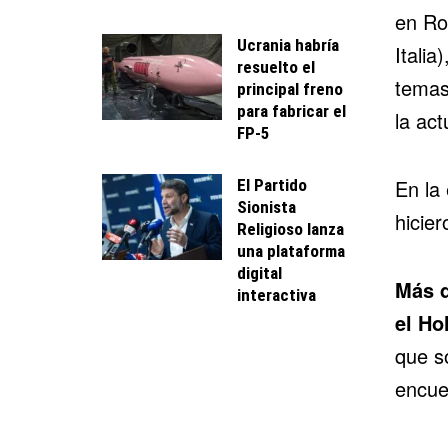
en Ro
Ucrania habría
Italia
resuelto el
temas
principal freno
para fabricar el
la act
FP-5
En la
El Partido
Sionista
hicier
Religioso lanza
una plataforma
digital
Más d
interactiva
el Ho
que s
encue