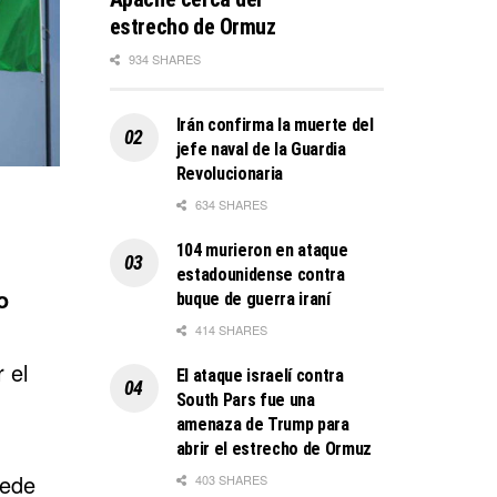
estrecho de Ormuz
934 SHARES
Irán confirma la muerte del
jefe naval de la Guardia
Revolucionaria
634 SHARES
104 murieron en ataque
estadounidense contra
o
buque de guerra iraní
414 SHARES
 el
El ataque israelí contra
South Pars fue una
amenaza de Trump para
abrir el estrecho de Ormuz
sede
403 SHARES