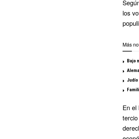
Según
los vo
popul
Más not
Bajo 
Alema
Judío
Famil
En el 
terci
derech
económ