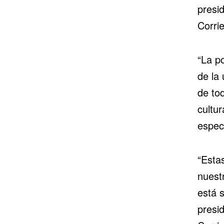
presi
Corrie
“La p
de la
de tod
cultur
espec
“Esta
nuest
está 
presi