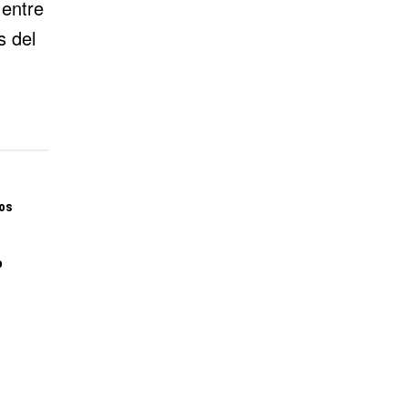
 entre
s del
os
o