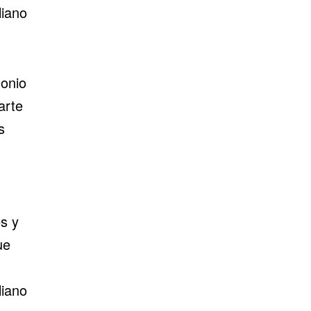
liano
monio
arte
s
s y
ue
liano