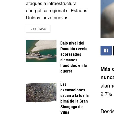
ataques a infraestructura
energética regional si Estados
Unidos lanza nuevas...
DETAILS
LEER MÁS
Bajo nivel del
Danubio revela
acorazados
alemanes
hundidos en la
Más d
guerra
nunca
Las
alarm
excavaciones
2.7% 
sacan a la luz la
bimá de la Gran
Sinagoga de
Desde 
Vilna