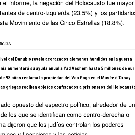
 el informe, la negación del Holocausto fue mayor
tantes de centro-izquierda (23.5%) y los partidario
ista Movimiento de las Cinco Estrellas (18.8%).
icias
nivel del Danubio revela acorazados alemanes hundidos en la guerra
nia aumentará su ayuda anual a Yad Vashem hasta 5 millones de eur
 de 98 años reclama la propiedad del Van Gogh en el Musée d’Orsay
ias griegas reciben objetos confiscados a prisioneros del Holocaust
lado opuesto del espectro político, alrededor de un
o de los que se identifican como centro-derecha o
a dijeron que los judíos controlan los poderes
icos y financieros y las noticias.